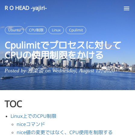
R O HEAD -yajiri-
Tog
nav
Ubuntu
CPU制限
Linux
Cpulimit
Cpulimitでプロセスに対して
CPUの使用制限をかける
Posted by 雅楽斎 on Wednesday, August 12, 2020
TOC
Linux上でのCPU制限
niceコマンド
nice値の変更ではなく、CPU使用を制限する