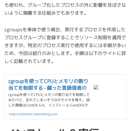
も使われ、グループ化したプロセスの外に影響を及ぼさな
いように隔離する仕組みでもあります。
cgroupsを単体で使う場合、実行するプロセスを作成した
プロセスグループに登録することでリソース制限を適用で
きますが、特定のプロセス実行で使用するには手順が多い
ため、今回は紹介のみとします。手順は以下のサイトに詳
しく記載されています。
cgroupを使ってCPUとメモリの割り
当てを制限する - 偏った言語信者の
垂れ流し
cgroupを使ってCPUとメモリの割り当てを制限して
みたけど、忘れてしまいそうなのでメモを残す。 試
した環境はCentOS 6.4。 インストール CentOS6で
cgroupを使うにはlibcgroupをインストール。 $
https://tokibito.hatenablog.com
sudo yum install libcgroupcgconfigサービスを起動
すると、/cgroup/ディレクトリが有効になる。自動
で起動させるならchkconfigで設定。 $ sudo