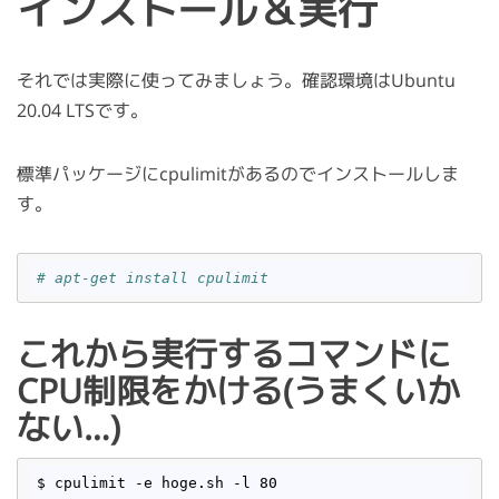
インストール＆実行
chkconfig cgconfig on $ sudo service cgconfig start
気にしそうなところ cpuやmemoryなど利用可能な
サブシステムはOSに…
それでは実際に使ってみましょう。確認環境はUbuntu
20.04 LTSです。
標準パッケージにcpulimitがあるのでインストールしま
す。
# apt-get install cpulimit
これから実行するコマンドに
CPU制限をかける(うまくいか
ない…)