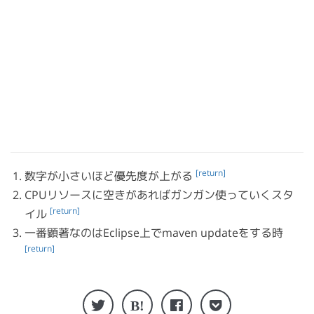
[return]
数字が小さいほど優先度が上がる
CPUリソースに空きがあればガンガン使っていくスタ
[return]
イル
一番顕著なのはEclipse上でmaven updateをする時
[return]