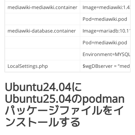
mediawiki-mediawiki.container
Image=mediawiki:1.43
Pod=mediawiki.pod
mediawiki-database.container
Image=mariadb:10.11
Pod=mediawiki.pod
Environment=MYSQL_
LocalSettings.php
$wgDBserver = “mediaw
Ubuntu24.04に
Ubuntu25.04のpodman
パッケージファイルをイ
ンストールする