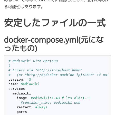
る可能性はあります。
安定したファイルの一式
docker-compose.yml(元にな
ったもの)
# MediaWiki with MariaDB
#
# Access via "http://localhost:8080"
#   (or "http://$(docker-machine ip):8080" if using
version
: 
'3'
name
: 
mediawiki
services
:
mediawiki
:
image
: 
mediawiki:1.43 # lts old:1.39
      #contaier_name: mediawiki-web
restart
: 
always
ports
: