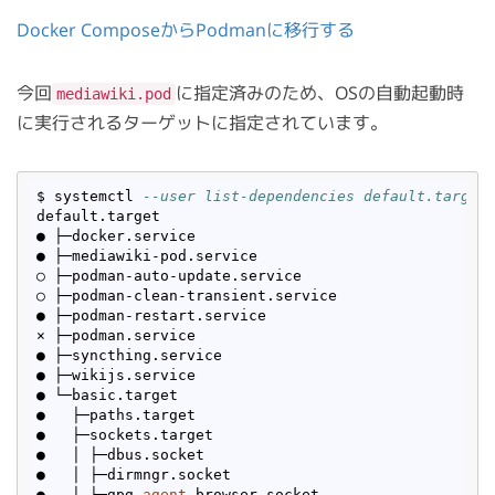
Docker ComposeからPodmanに移行する
今回
に指定済みのため、OSの自動起動時
mediawiki.pod
に実行されるターゲットに指定されています。
$ systemctl 
--user list-dependencies default.target
default.target

● ├─docker.service

● ├─mediawiki-pod.service

○ ├─podman-auto-update.service

○ ├─podman-clean-transient.service

● ├─podman-restart.service

× ├─podman.service

● ├─syncthing.service

● ├─wikijs.service

● └─basic.target

●   ├─paths.target

●   ├─sockets.target

●   │ ├─dbus.socket

●   │ ├─dirmngr.socket

●   │ ├─gpg-
agent
-browser.socket
