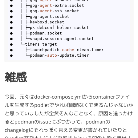
●   │ ├─gpg-
agent
-extra.socket

●   │ ├─gpg-
agent
-ssh.socket

●   │ ├─gpg-agent.socket

●   │ ├─keyboxd.socket

●   │ ├─pk-debconf-helper.socket

●   │ ├─podman.socket

●   │ └─snapd.session-agent.socket

●   └─timers.target

●     ├─launchpadlib-
cache
-clean.timer

●     └─podman-
auto
雑感
今回、元々はdocker-compose.ymlからcontainerファイ
ルを生成するpodletでやれば問題なくできるんじゃないか
と思っていましたが全然そんなことなく、原因を追っかけ
るとpodmanのissueにぶつかって、podmanの
changelogにそれっぽく見える変更が書かれていたりと