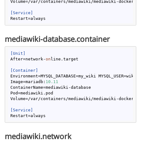
Volume
[Service]
Restart
mediawiki-database.container
[Unit]
After
=network-
on
[Container]
Environment
=MYSQL_DATABASE=my_wiki MYSQL_USER=wikiu
Image
=mariadb:
10.11
ContainerName
Pod
Volume
[Service]
Restart
mediawiki.network