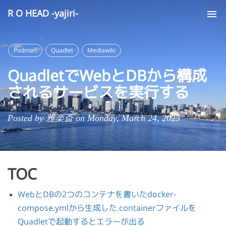
R O HEAD -yajiri-
Tog
nav
Podman
Quadlet
Mediawiki
QuadletでWebとDBから構成
されるサービスを実行する
Posted by 雅楽斎 on Monday, March 24, 2025
TOC
WebとDBの2つのコンテナを書いたdocker-
compose.ymlから生成した.containerファイルを
Quadletで起動するとエラーが出る