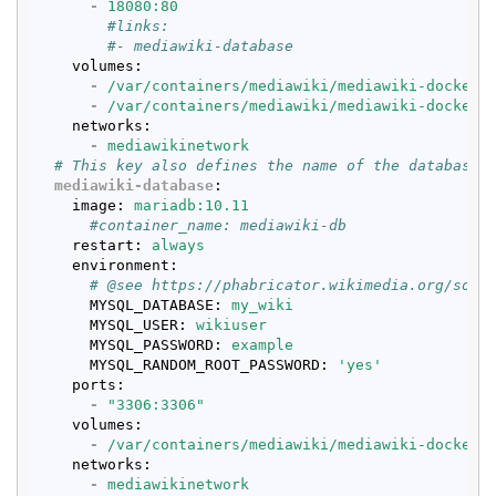
-
18080:80
        #links:
        #- mediawiki-database
volumes
:
-
/var/containers/mediawiki/mediawiki-docker-
-
/var/containers/mediawiki/mediawiki-docker-
networks
:
-
mediawikinetwork
  # This key also defines the name of the database 
mediawiki-database
:
image
: 
mariadb:10.11
      #container_name: mediawiki-db
restart
: 
always
environment
:
      # @see https://phabricator.wikimedia.org/sour
MYSQL_DATABASE
: 
my_wiki
MYSQL_USER
: 
wikiuser
MYSQL_PASSWORD
: 
example
MYSQL_RANDOM_ROOT_PASSWORD
: 
'yes'
ports
:
-
"3306:3306"
volumes
:
-
/var/containers/mediawiki/mediawiki-docker-
networks
:
-
mediawikinetwork