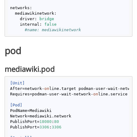
networks
:
mediawikinetwork
:
driver
: 
bridge
internal
: 
false
      #name: mediawikinetwork
pod
mediawiki.pod
[Unit]
After
=network-
on
line.target podman-user-wait-networ
Requires
=podman-user-wait-network-
on
[Pod]
PodName
Network
PublishPort
=
18080
:
80
PublishPort
=
3306
:
3306