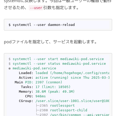
systemdに反映します。今回は一般ユーザーの権限で動作
させるため、
引数も指定します。
--user
podファイルを指定して、サービスを起動します。
$
systemctl --user start mediawiki-pod.service 
$
systemctl --user status mediawiki-pod.service 
●
mediawiki-pod.service
Loaded
: 
loaded (/home/hogehoge/.config/contain
Active
: 
active (running) since Thu 2025-03-12 
Main
PID: 2397 (conmon)
Tasks
: 
17 (limit: 18505)
Memory
: 
38.6M (peak: 49.3M)
CPU
: 
946ms
CGroup
: 
/user.slice/user-1001.slice/user@1001.
├─2365
rootlessport
├─2380
rootlessport-child
└─2397
/usr/bin/conmon --api-version 1