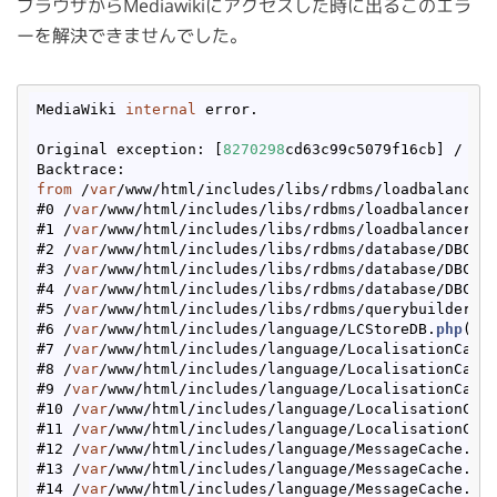
ブラウザからMediawikiにアクセスした時に出るこのエラ
ーを解決できませんでした。
MediaWiki 
internal
 error.

Original exception: [
8270298
cd63c99c5079f16cb] / Wi
from
 /
var
/www/html/includes/libs/rdbms/loadbalancer
#0 /
var
/www/html/includes/libs/rdbms/loadbalancer/L
#1 /
var
/www/html/includes/libs/rdbms/loadbalancer/L
#2 /
var
/www/html/includes/libs/rdbms/database/DBCon
#3 /
var
/www/html/includes/libs/rdbms/database/DBCon
#4 /
var
/www/html/includes/libs/rdbms/database/DBCon
#5 /
var
/www/html/includes/libs/rdbms/querybuilder/S
#6 /
var
/www/html/includes/language/LCStoreDB.
php
(
65
#7 /
var
/www/html/includes/language/LocalisationCach
#8 /
var
/www/html/includes/language/LocalisationCach
#9 /
var
/www/html/includes/language/LocalisationCach
#10 /
var
/www/html/includes/language/LocalisationCac
#11 /
var
/www/html/includes/language/LocalisationCac
#12 /
var
/www/html/includes/language/MessageCache.
ph
#13 /
var
/www/html/includes/language/MessageCache.
ph
#14 /
var
/www/html/includes/language/MessageCache.
ph