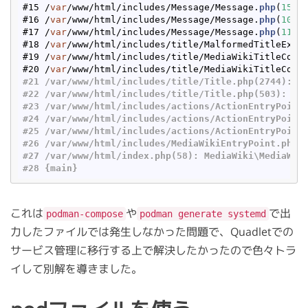
#15 /
var
/www/html/includes/Message/Message.
php
(
1552
#16 /
var
/www/html/includes/Message/Message.
php
(
1035
#17 /
var
/www/html/includes/Message/Message.
php
(
1125
#18 /
var
/www/html/includes/title/MalformedTitleExce
#19 /
var
/www/html/includes/title/MediaWikiTitleCode
#20 /
var
/www/html/includes/title/MediaWikiTitleCode
#21 /var/www/html/includes/title/Title.php(2744): M
#22 /var/www/html/includes/title/Title.php(503): Me
#23 /var/www/html/includes/actions/ActionEntryPoint
#24 /var/www/html/includes/actions/ActionEntryPoint
#25 /var/www/html/includes/actions/ActionEntryPoint
#26 /var/www/html/includes/MediaWikiEntryPoint.php(
#27 /var/www/html/index.php(58): MediaWiki\MediaWik
#28 {main}
これは
や
で出
podman-compose
podman generate systemd
力したファイルでは発生しなかった問題で、Quadletでの
サービス管理に移行する上で解決したかったので色々トラ
イして別解を導きました。