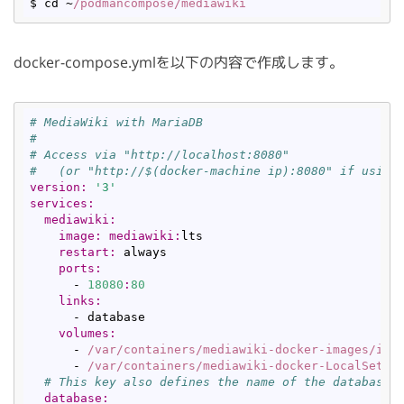
$ cd ~
/podmancompose/mediawiki
docker-compose.ymlを以下の内容で作成します。
# MediaWiki with MariaDB
#
# Access via "http://localhost:8080"
#   (or "http://$(docker-machine ip):8080" if using
version:
'3'
services:
mediawiki:
image:
mediawiki:
lts

restart:
 always

ports:
      - 
18080
:
80
links:
      - database

volumes:
      - 
/var/containers
/mediawiki-docker-images/ima
      - 
/var/containers
/mediawiki-docker-LocalSetti
# This key also defines the name of the database 
database: