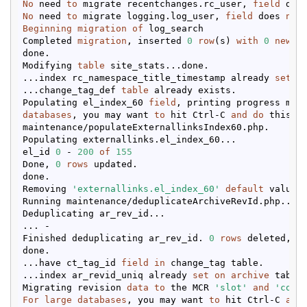
No
 need 
to
 migrate recentchanges.rc_user, 
field
 doe
No
 need 
to
 migrate logging.log_user, 
field
 does 
not
Beginning
migration
of
 log_search

Completed 
migration
, inserted 
0
row
(s) 
with
0
new
 a
done.

Modifying 
table
 site_stats...done.

...index rc_namespace_title_timestamp already 
set
o
...change_tag_def 
table
 already exists.

Populating el_index_60 
field
, printing progress mar
databases
, you may want 
to
 hit Ctrl-C 
and
do
 this m
maintenance/populateExternallinksIndex60.php.

Populating externallinks.el_index_60...

el_id 
0
 - 
200
of
155
Done, 
0
rows
 updated.

done.

Removing 
'externallinks.el_index_60'
default
 value.

Running maintenance/deduplicateArchiveRevId.php...

Deduplicating ar_rev_id...

... -

Finished deduplicating ar_rev_id. 
0
rows
 deleted, 
0
done.

...have ct_tag_id 
field
in
 change_tag table.

...index ar_revid_uniq already 
set
on
archive
 table.
Migrating revision 
data
to
 the MCR 
'slot'
and
'cont
For
large
databases
, you may want 
to
 hit Ctrl-C 
and