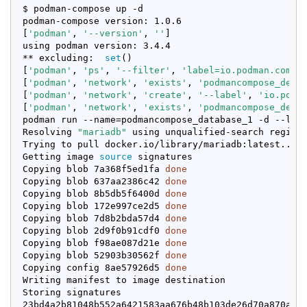
$ podman-compose up -d

podman-compose version: 1.0.6

[
'podman'
, 
'--version'
, 
''
]

using podman version: 3.4.4

** excluding:  
set
()

[
'podman'
, 
'ps'
, 
'--filter'
, 
'label=io.podman.compo
[
'podman'
, 
'network'
, 
'exists'
, 
'podmancompose_defa
[
'podman'
, 
'network'
, 
'create'
, 
'--label'
, 
'io.podm
[
'podman'
, 
'network'
, 
'exists'
, 
'podmancompose_defa
podman run --name=podmancompose_database_1 -d --labe
Resolving 
"mariadb"
 using unqualified-search registr
Trying to pull docker.io/library/mariadb:latest...

Getting image 
source
 signatures

Copying blob 7a368f5ed1fa 
done
Copying blob 637aa2386c42 
done
Copying blob 8b5db5f6400d 
done
Copying blob 172e997ce2d5 
done
Copying blob 7d8b2bda57d4 
done
Copying blob 2d9f0b91cdf0 
done
Copying blob f98ae087d21e 
done
Copying blob 52903b30562f 
done
Copying config 8ae57926d5 
done
Writing manifest to image destination

Storing signatures
