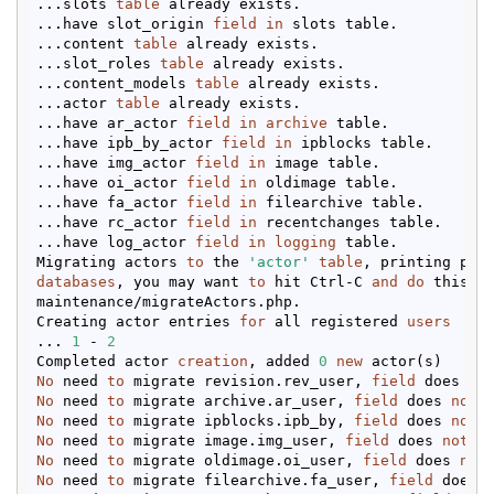
...slots 
table
 already exists.

...have slot_origin 
field
in
 slots table.

...content 
table
 already exists.

...slot_roles 
table
 already exists.

...content_models 
table
 already exists.

...actor 
table
 already exists.

...have ar_actor 
field
in
archive
 table.

...have ipb_by_actor 
field
in
 ipblocks table.

...have img_actor 
field
in
 image table.

...have oi_actor 
field
in
 oldimage table.

...have fa_actor 
field
in
 filearchive table.

...have rc_actor 
field
in
 recentchanges table.

...have log_actor 
field
in
logging
 table.

Migrating actors 
to
 the 
'actor'
table
, printing pro
databases
, you may want 
to
 hit Ctrl-C 
and
do
 this m
maintenance/migrateActors.php.

Creating actor entries 
for
 all registered 
users
... 
1
 - 
2
Completed actor 
creation
, added 
0
new
No
 need 
to
 migrate revision.rev_user, 
field
 does 
no
No
 need 
to
 migrate archive.ar_user, 
field
 does 
not
No
 need 
to
 migrate ipblocks.ipb_by, 
field
 does 
not
No
 need 
to
 migrate image.img_user, 
field
 does 
not
No
 need 
to
 migrate oldimage.oi_user, 
field
 does 
not
No
 need 
to
 migrate filearchive.fa_user, 
field
 does 