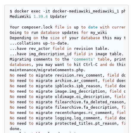
$ docker exec -it docker-mediawiki_mediawiki_1 php 
MediaWiki 
1.39
.4
 Updater

Your composer.lock 
file
is
 up 
to
date
with
current
 d
Going 
to
 run 
database
 updates 
for
 my_wiki

Depending 
on
 the 
size
of
 your 
database
 this may tak
...collations up-
to
-date.

...have rev_actor 
field
in
 revision table.

...have img_description_id 
field
in
 image table.

Migrating comments 
to
 the 
'comments'
table
, printin
databases
, you may want 
to
 hit Ctrl-C 
and
do
 this m
No
 need 
to
 migrate revision.rev_comment, 
field
 does
No
 need 
to
 migrate archive.ar_comment, 
field
 does 
n
No
 need 
to
 migrate ipblocks.ipb_reason, 
field
 does 
No
 need 
to
 migrate image.img_description, 
field
 doe
No
 need 
to
 migrate oldimage.oi_description, 
field
 d
No
 need 
to
 migrate filearchive.fa_deleted_reason, 
f
No
 need 
to
 migrate filearchive.fa_description, 
fiel
No
 need 
to
 migrate recentchanges.rc_comment, 
field
 
No
 need 
to
 migrate logging.log_comment, 
field
 does 
No
 need 
to
 migrate protected_titles.pt_reason, 
fiel
done.
