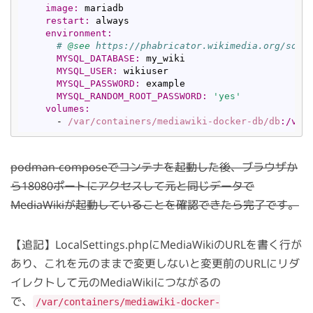
image:
 mariadb

restart:
 always

environment:
# 
@see
 https://phabricator.wikimedia.org/sour
MYSQL_DATABASE:
 my_wiki

MYSQL_USER:
 wikiuser

MYSQL_PASSWORD:
 example

MYSQL_RANDOM_ROOT_PASSWORD:
'yes'
volumes:
      - 
/var/containers
/mediawiki-docker-db/db
:/var
podman-composeでコンテナを起動した後、ブラウザか
ら18080ポートにアクセスして元と同じデータで
MediaWikiが起動していることを確認できたら完了です。
【追記】LocalSettings.phpにMediaWikiのURLを書く行が
あり、これを元のままで変更しないと変更前のURLにリダ
イレクトして元のMediaWikiにつながるの
で、
/var/containers/mediawiki-docker-