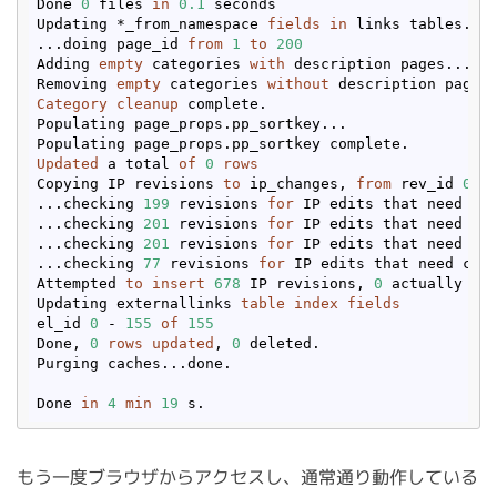
Done 
0
 files 
in
0.1
 seconds

Updating *_from_namespace 
fields
in
 links tables.

...doing page_id 
from
1
to
200
Adding 
empty
 categories 
with
 description pages...

Removing 
empty
 categories 
without
Category
cleanup
 complete.

Populating page_props.pp_sortkey...

Updated
 a total 
of
0
rows
Copying IP revisions 
to
 ip_changes, 
from
 rev_id 
0
t
...checking 
199
 revisions 
for
 IP edits that need co
...checking 
201
 revisions 
for
 IP edits that need co
...checking 
201
 revisions 
for
 IP edits that need co
...checking 
77
 revisions 
for
 IP edits that need cop
Attempted 
to
insert
678
 IP revisions, 
0
 actually don
Updating externallinks 
table
index
fields
el_id 
0
 - 
155
of
155
Done, 
0
rows
updated
, 
0
 deleted.

Purging caches...done.

Done 
in
4
min
19
もう一度ブラウザからアクセスし、通常通り動作している