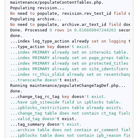
maintenance/populateContentTables.php.

No
 need 
to
 populate, revision.rev_text_id 
field
 doe
No
 need 
to
 populate, archive.ar_text_id 
field
 does 
Done. Processed 
0
rows
in
0.016600847244263
 seconds

done.

...index log_type_action already 
set
on
logging
 tabl
...type_action 
key
 doesn
't exist.

...index PRIMARY already set on interwiki table.

...index PRIMARY already set on page_props table.

...index PRIMARY already set on protected_titles tab
...index PRIMARY already set on site_identifiers tab
...index rc_this_oldid already set on recentchanges 
...transcache doesn'
t exist.

Running maintenance/populateChangeTagDef.php...

done.

...change_tag_rc_tag 
key
 doesn
't exist.

...have ipb_sitewide field in ipblocks table.

...ipblocks_restrictions table already exists.

...change_tag table does not contain ct_tag field.

...valid_tag doesn'
t exist.

...tag_summary doesn
't exist.

...archive table does not contain ar_comment field.

...ipblocks table does not contain ipb_reason field.