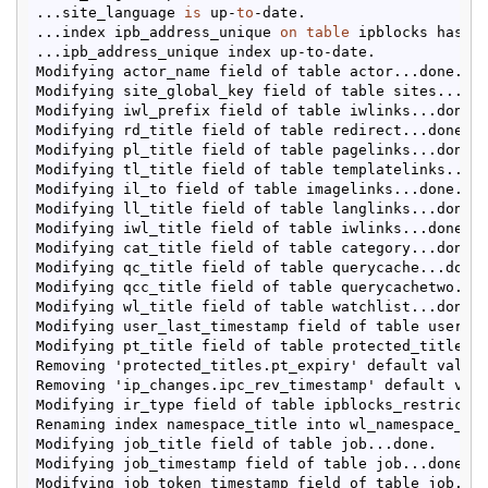
...site_language 
is
 up-
to
-date.

...index ipb_address_unique 
on
table
 ipblocks has 
n
...ipb_address_unique index up-to-date.

Modifying actor_name field of table actor...done.

Modifying site_global_key field of table sites...don
Modifying iwl_prefix field of table iwlinks...done.

Modifying rd_title field of table redirect...done.

Modifying pl_title field of table pagelinks...done.

Modifying tl_title field of table templatelinks...do
Modifying il_to field of table imagelinks...done.

Modifying ll_title field of table langlinks...done.

Modifying iwl_title field of table iwlinks...done.

Modifying cat_title field of table category...done.

Modifying qc_title field of table querycache...done.
Modifying qcc_title field of table querycachetwo...d
Modifying wl_title field of table watchlist...done.

Modifying user_last_timestamp field of table user_ne
Modifying pt_title field of table protected_titles..
Removing 'protected_titles.pt_expiry' default value.
Removing 'ip_changes.ipc_rev_timestamp' default valu
Modifying ir_type field of table ipblocks_restrictio
Renaming index namespace_title into wl_namespace_tit
Modifying job_title field of table job...done.

Modifying job_timestamp field of table job...done.

Modifying job_token_timestamp field of table job...d