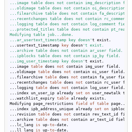
...image table does not contain img_description fiel
...oldimage table does not contain oi_description fi
...filearchive table does not contain fa_description
...recentchanges table does not contain rc_comment f
...logging table does not contain log_comment field.
...protected_titles table does not contain pt_reason
Modifying table job...done.

...ar_usertext_timestamp key doesn'
t exist.

...usertext_timestamp 
key
 doesn
't exist.

...archive table does not contain ar_user field.

...ipblocks table does not contain ip_by field.

...img_user_timestamp key doesn'
t exist.

...image 
table
 does 
not
 contain img_user field.

...oldimage 
table
 does 
not
 contain oi_user field.

...filearchive 
table
 does 
not
 contain fa_user field.
...recentchanges 
table
 does 
not
 contain rc_user fiel
...logging 
table
 does 
not
 contain log_user field.

...index un_user_ip already 
set
on
 user_newtalk tabl
...watchlist_expiry 
table
 already exists.

Modifying page_restrictions 
field
of
table
 page...do
...index ipb_address_unique already 
set
on
 ipblocks 
...revision 
table
 does 
not
 contain rev_text_id field
...archive 
table
 does 
not
 contain ar_text_id field.

...lc_lang 
is
 up-
to
-date.

...ll_lang 
is
 up-
to
-date.
