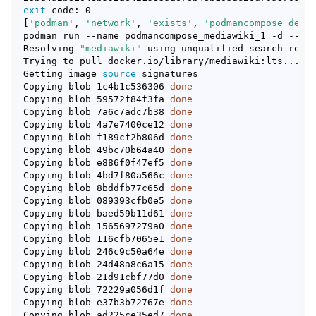
exit
 code: 0

[
'podman'
, 
'network'
, 
'exists'
, 
'podmancompose_defa
podman run --name=podmancompose_mediawiki_1 -d --re
Resolving 
"mediawiki"
 using unqualified-search regis
Trying to pull docker.io/library/mediawiki:lts...

Getting image 
source
 signatures

Copying blob 1c4b1c536306 
done
Copying blob 59572f84f3fa 
done
Copying blob 7a6c7adc7b38 
done
Copying blob 4a7e7400ce12 
done
Copying blob f189cf2b806d 
done
Copying blob 49bc70b64a40 
done
Copying blob e886f0f47ef5 
done
Copying blob 4bd7f80a566c 
done
Copying blob 8bddfb77c65d 
done
Copying blob 089393cfb0e5 
done
Copying blob baed59b11d61 
done
Copying blob 1565697279a0 
done
Copying blob 116cfb7065e1 
done
Copying blob 246c9c50a64e 
done
Copying blob 24d48a8c6a15 
done
Copying blob 21d91cbf77d0 
done
Copying blob 72229a056d1f 
done
Copying blob e37b3b72767e 
done
Copying blob ad225ce35ed7 
done