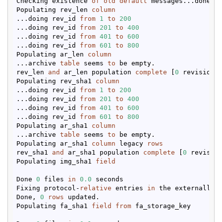
Checking existence 
of
old
default
 messages...done.

Populating rev_len 
column
...doing rev_id 
from
1
to
200
...doing rev_id 
from
201
to
400
...doing rev_id 
from
401
to
600
...doing rev_id 
from
601
to
800
Populating ar_len 
column
...archive 
table
 seems 
to
 be empty.

rev_len 
and
 ar_len population 
complete
 [
0
 revision 
Populating rev_sha1 
column
...doing rev_id 
from
1
to
200
...doing rev_id 
from
201
to
400
...doing rev_id 
from
401
to
600
...doing rev_id 
from
601
to
800
Populating ar_sha1 
column
...archive 
table
 seems 
to
 be empty.

Populating ar_sha1 
column
 legacy 
rows
rev_sha1 
and
 ar_sha1 population 
complete
 [
0
 revisio
Populating img_sha1 
field
Done 
0
 files 
in
0.0
 seconds

Fixing protocol-
relative
 entries 
in
 the externallink
Done, 
0
rows
 updated.

Populating fa_sha1 
field
from
 fa_storage_key
