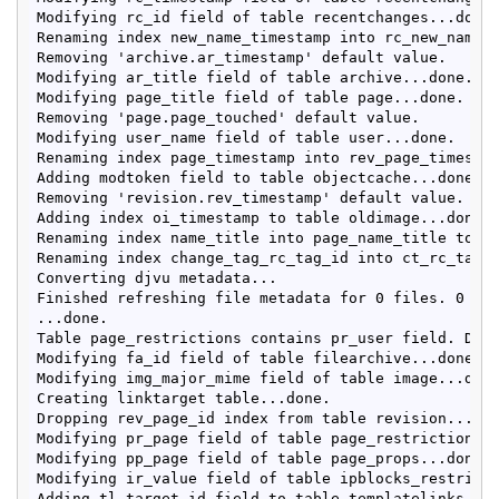
Modifying rc_id field of table recentchanges...done.
Renaming index new_name_timestamp into rc_new_name_t
Removing 'archive.ar_timestamp' default value.

Modifying ar_title field of table archive...done.

Modifying page_title field of table page...done.

Removing 'page.page_touched' default value.

Modifying user_name field of table user...done.

Renaming index page_timestamp into rev_page_timestam
Adding modtoken field to table objectcache...done.

Removing 'revision.rev_timestamp' default value.

Adding index oi_timestamp to table oldimage...done.

Renaming index name_title into page_name_title to ta
Renaming index change_tag_rc_tag_id into ct_rc_tag_i
Converting djvu metadata...

Finished refreshing file metadata for 0 files. 0 nee
...done.

Table page_restrictions contains pr_user field. Drop
Modifying fa_id field of table filearchive...done.

Modifying img_major_mime field of table image...done
Creating linktarget table...done.

Dropping rev_page_id index from table revision...don
Modifying pr_page field of table page_restrictions..
Modifying pp_page field of table page_props...done.

Modifying ir_value field of table ipblocks_restricti
Adding tl_target_id field to table templatelinks...d