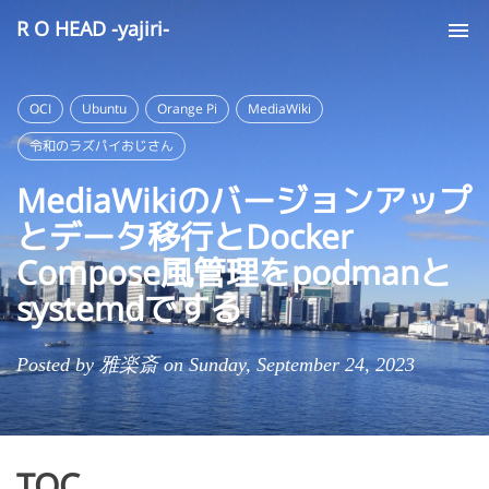
R O HEAD -yajiri-
Tog
nav
OCI
Ubuntu
Orange Pi
MediaWiki
令和のラズパイおじさん
MediaWikiのバージョンアップ
とデータ移行とDocker
Compose風管理をpodmanと
systemdでする
Posted by 雅楽斎 on Sunday, September 24, 2023
TOC