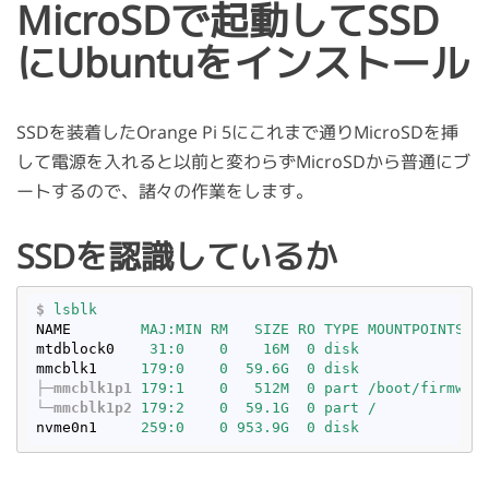
MicroSDで起動してSSD
にUbuntuをインストール
SSDを装着したOrange Pi 5にこれまで通りMicroSDを挿
して電源を入れると以前と変わらずMicroSDから普通にブ
ートするので、諸々の作業をします。
SSDを認識しているか
$
lsblk
NAME
MAJ:MIN RM   SIZE RO TYPE MOUNTPOINTS
mtdblock0
31:0    0    16M  0 disk 
mmcblk1
179:0    0  59.6G  0 disk 
├─mmcblk1p1
179:1    0   512M  0 part /boot/firmwar
└─mmcblk1p2
179:2    0  59.1G  0 part /
nvme0n1
259:0    0 953.9G  0 disk 