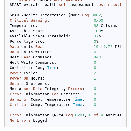
SMART overall-health 
self
-assessment 
test
result
: PA
SMART/Health Information (NVMe 
Log
0x02
Critical
Warning
:                   
0x00
Temperature:                        
38
 Celsius

Available Spare:                    
100
%

Available Spare Threshold:          
32
%

Percentage Used:                    
0
Data
 Units 
Read
:                    
19
 [
9.72
Data
 Units Written:                 
0
Host 
Read
 Commands:                 
443
Host Write Commands:                
0
Controller Busy 
Time
:               
0
Power
 Cycles:                       
2
Power
On
 Hours:                     
1
Unsafe
 Shutdowns:                   
1
Media 
and
Data
 Integrity 
Errors
:    
0
Error
 Information 
Log
 Entries:      
0
Warning
  Comp. Temperature 
Time
:    
0
Critical
 Comp. Temperature 
Time
:    
0
Error
 Information (NVMe 
Log
0x01
, 
8
of
8
No
Errors