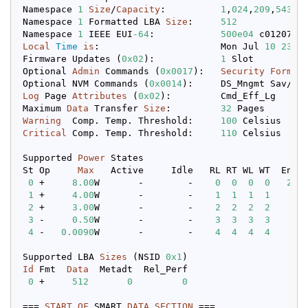
Namespace 
1
Size
/
Capacity
:          
1
,
024
,
209
,
543
,
1
Namespace 
1
 Formatted LBA 
Size
:     
512
Namespace 
1
 IEEE EUI
-64
:            
500e04
Local
Time
is
:                      Mon Jul 
10
23
:
3
Firmware Updates (
0x02
):            
1
 Slot

Optional 
Admin
 Commands (
0x0017
):   
Security
Format
Optional NVM Commands (
0x0014
Log
 Page 
Attributes
 (
0x02
):         Cmd_Eff_Lg

Maximum 
Data
 Transfer 
Size
:         
32
Warning
  Comp. Temp. Threshold:     
100
Critical
 Comp. Temp. Threshold:     
110
 Celsius

Supported 
Power
 States

St Op     
Max
   Active     Idle   RL RT WL WT  Ent_L
0
 +     
8.00
W       -        -    
0
0
0
0
230
1
 +     
4.00
W       -        -    
1
1
1
1
4
2
 +     
3.00
W       -        -    
2
2
2
2
4
3
 -     
0.50
W       -        -    
3
3
3
3
4
4
 -   
0.0090
W       -        -    
4
4
4
4
8
Supported LBA 
Sizes
 (NSID 
0x1
Id
 Fmt  
Data
  Metadt  Rel_Perf

0
 +     
512
0
0
=== 
START
OF
 SMART 
DATA
SECTION
 ===
