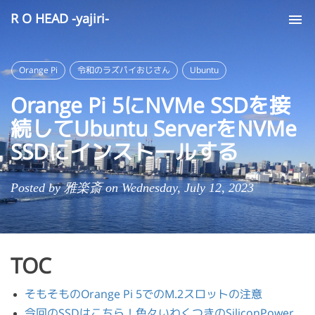
R O HEAD -yajiri-
Tog
nav
Orange Pi
令和のラズパイおじさん
Ubuntu
Orange Pi 5にNVMe SSDを接
続してUbuntu ServerをNVMe
SSDにインストールする
Posted by 雅楽斎 on Wednesday, July 12, 2023
TOC
そもそものOrange Pi 5でのM.2スロットの注意
今回のSSDはこちら！色々いわくつきのSiliconPower