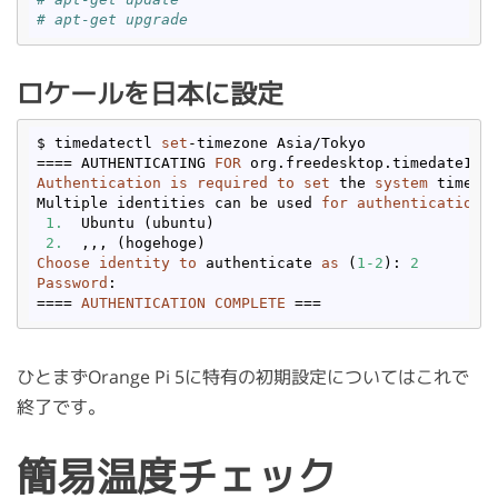
# apt-get upgrade
ロケールを日本に設定
$ timedatectl 
set
-timezone Asia/Tokyo

==== AUTHENTICATING 
FOR
Authentication
is
required
to
set
 the 
system
 timezon
Multiple identities can be used 
for
authentication
:

1.
  Ubuntu (ubuntu)

2.
Choose
identity
to
 authenticate 
as
 (
1
-2
): 
2
Password
: 

==== 
AUTHENTICATION
COMPLETE
ひとまずOrange Pi 5に特有の初期設定についてはこれで
終了です。
簡易温度チェック