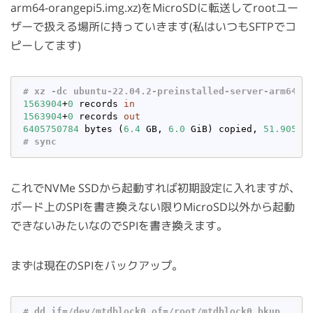
arm64-orangepi5.img.xz)をMicroSDに転送してrootユー
ザーで扱える場所に持っていきます(私はいつもSFTPでコ
ピーしてます)
# xz -dc ubuntu-22.04.2-preinstalled-server-arm64-o
1563904
+
0
 records 
in
1563904
+
0
 records 
out
6405750784
 bytes (
6.4
 GB, 
6.0
 GiB) copied, 
51.9053
 
# sync
これでNVMe SSDから起動すれば初期設定に入れますが、
ボード上のSPIを書き換えない限りMicroSD以外から起動
できないみたいなのでSPIを書き換えます。
まずは現在のSPIをバックアップ。
# dd 
if
=/dev/mtdblock0 of=/root/mtdblock0.bkup