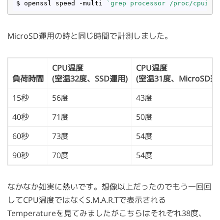
$ openssl speed -multi 
`grep processor /proc/cpuinf
MicroSD運用の時と同じ時間で計測しました。
CPU温度
CPU温度
負荷時間
(室温32度、SSD運用)
(室温31度、MicroSD運
15秒
56度
43度
40秒
71度
50度
60秒
73度
54度
90秒
70度
54度
なかなか如実に熱いです。想像以上だったのでもう一回回
してCPU温度ではなくS.M.A.R.Tで表示される
Temperatureを見てみましたがこちらはそれぞれ38度、