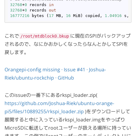
32768
+
0
 records 
in
32768
+
0
 records 
out
16777216
 bytes (
17
 MB, 
16
 MiB) copied, 
1.04916
 s, 
1
これで
に現在のSPIがバックアップ
/root/mtdblock0.bkup
されるので、なにかおかしくなったらなんとかしてSPIを
戻します。
Orangepi-config missing · Issue #41 · Joshua-
Riek/ubuntu-rockchip · GitHub
このissueの一番下にあるrkspi_loader.zip(
https://github.com/Joshua-Riek/ubuntu-orange-
pi5/files/10889255/rkspi_loader.zip
)をダウンロードして
展開すると中に入っているrkspi_loader.imgをやっぱり
MicroSDに転送してrootユーザーが扱える場所に持ってい
きます。この例ではrootユーザーのホームディレクトリに