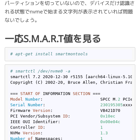
パーティションを切っていないので、デバイスだけ認識さ
れる状態でnvmeで始まる文字列が表示されていれば問題
ないでしょう。
一応S.M.A.R.T値を見る
# apt-get install smartmontools
# smartctl /dev/nvme0 -a
smartctl 7.2 2020-12-30 r5155 [aarch64-linux-5.10.16
Copyright (C) 2002-20, Bruce Allen, Christian Franke
=== 
START
OF
 INFORMATION 
SECTION
Model
Number
:                       SPCC M
.2
Serial
Number
:                      
230195305
xxxxxx

Firmware 
Version
:                   VB421D70

PCI Vendor/Subsystem 
ID
:            
0x10ec
IEEE OUI Identifier:                
0x00e04c
Controller 
ID
:                      
1
NVMe 
Version
:                       
1.3
Number
of
 Namespaces:               
1