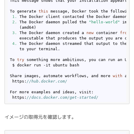
This message shows that your installation appears to
To generate 
this
 message, Docker took the following 
1.
 The Docker client contacted the Docker daemon.

2.
 The Docker daemon pulled the 
"hello-world"
 imag
    (amd64)

3.
 The Docker daemon created a 
new
 container 
from
 t
    executable that produces the output you are curr
4.
 The Docker daemon streamed that output to the Do
    to your terminal.

To 
try
 something more ambitious, you can run an Ubu
 $ docker run -it ubuntu bash

Share images, automate workflows, and more 
with
 a fr
 https:
//hub.docker.com/
For more examples and ideas, 
visit
:

 https:
//docs.docker.com/get-started/
イメージの取得元を確認します。