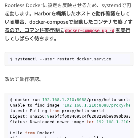
Rootless Dockerに設定を反映させるため、systemdで再
起動します。
Harborを構築したホストで動作確認をして
いる場合、docker-composeで起動したコンテナも終了す
るので、コマンド実行後に
を実行
docker-compose up -d
してしばらく待ちます。
改めて動作確認。
$ docker run 
192.168
.1
.210
:
8088
/proxy/hello-world

Unable to find image 
'192.168.1.210:8088/proxy/hell
latest: Pulling 
from
 proxy/hello-world

Digest: sha256:
9
eabfcf6034695c4f6208296be9090b0a3487
Status: Downloaded newer image 
for
192.168
.1
.210
:
80
Hello 
from
 Docker!
