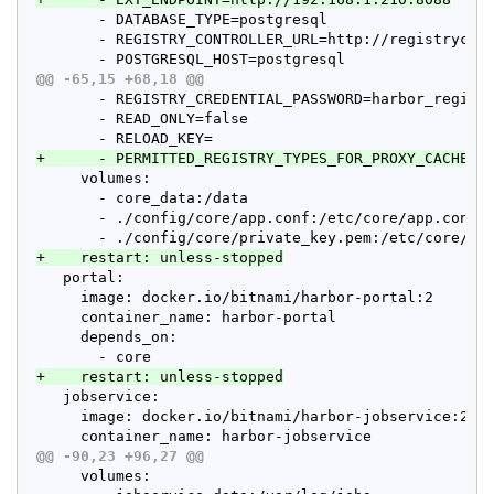
       - DATABASE_TYPE=postgresql

       - REGISTRY_CONTROLLER_URL=http://registryctl:
@@ -65,15 +68,18 @@
       - REGISTRY_CREDENTIAL_PASSWORD=harbor_registr
       - READ_ONLY=false

+      - PERMITTED_REGISTRY_TYPES_FOR_PROXY_CACHE=d
     volumes:

       - core_data:/data

       - ./config/core/app.conf:/etc/core/app.conf:r
+    restart: unless-stopped
   portal:

     image: docker.io/bitnami/harbor-portal:2

     container_name: harbor-portal

     depends_on:

+    restart: unless-stopped
   jobservice:

     image: docker.io/bitnami/harbor-jobservice:2

@@ -90,23 +96,27 @@
     volumes:
