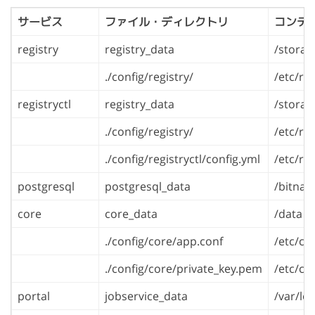
サービス
ファイル・ディレクトリ
コンテ
registry
registry_data
/storag
./config/registry/
/etc/reg
registryctl
registry_data
/storag
./config/registry/
/etc/reg
./config/registryctl/config.yml
/etc/reg
postgresql
postgresql_data
/bitnam
core
core_data
/data
./config/core/app.conf
/etc/co
./config/core/private_key.pem
/etc/co
portal
jobservice_data
/var/lo