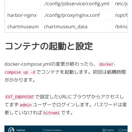
./config/jobservice/config.yml
/etc/jo
harbor-nginx
./config/proxy/nginx.conf
/opt/bi
chartmuseum
chartmuseum_data
/bitnam
コンテナの起動と設定
docker-compose.ymlの変更が終わったら、
docker-
でコンテナを起動します。初回は結構時間
compose up -d
がかかります。
で設定したURLにブラウザからアクセスし
EXT_ENDPOINT
てまず
ユーザーでログインします。パスワードは変
admin
更していなければ
です。
bitnami