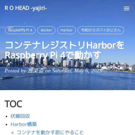
R O HEAD -yajiri-
Tog
nav
Raspberry Pi 4
docker
Harbor
令和のラズパイおじさん
コンテナレジストリHarborを
Raspberry Pi 4で動かす
Posted by 雅楽斎 on Saturday, May 6, 2023
TOC
伏線回収
Harbor構築
コンテナを動かす前にやること