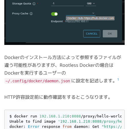
Dockerのインストール方法によって参照するファイルが
違う可能性がありますが、Rootless Dockerの場合は
Dockerを実行するユーザーの
1
に設定を記述します。
~/.config/docker/daemon.json
HTTP許容設定前に動作確認をするとこうなります。
$ docker run 
192.168
.1
.210
:
8088
/proxy/hello-world

Unable to find image 
'192.168.1.210:8088/proxy/hell
docker: 
Error
 response 
from
 daemon: Get 
"https://19