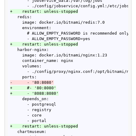
       - jobservice_data:/var/log/jobs

+    restart: unless-stopped
   redis:

     image: docker.io/bitnami/redis:7.0

     environment:

       # ALLOW_EMPTY_PASSWORD is recommended only fo
+    restart: unless-stopped
   harbor-nginx:

     image: docker.io/bitnami/nginx:1.23

     container_name: nginx

     volumes:

       - ./config/proxy/nginx.conf:/opt/bitnami/ngin
-      - '80:8080'
+      #- '80:8080'
+      - '8088:8080'
     depends_on:

       - postgresql

       - registry

       - core

+    restart: unless-stopped
   chartmuseum:
