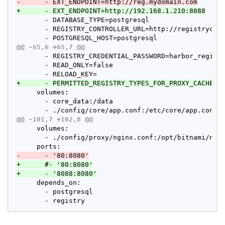
-      - EXT_ENDPOINT=http://reg.mydomain.com
+      - EXT_ENDPOINT=http://192.168.1.210:8088
       - DATABASE_TYPE=postgresql

       - REGISTRY_CONTROLLER_URL=http://registryctl:
@@ -65,6 +65,7 @@
       - REGISTRY_CREDENTIAL_PASSWORD=harbor_registr
       - READ_ONLY=false

+      - PERMITTED_REGISTRY_TYPES_FOR_PROXY_CACHE=d
     volumes:

       - core_data:/data

@@ -101,7 +102,8 @@
     volumes:

       - ./config/proxy/nginx.conf:/opt/bitnami/ngin
-      - '80:8080'
+      #- '80:8080'
+      - '8088:8080'
     depends_on:

       - postgresql
