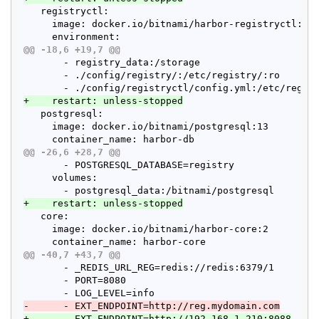
   registryctl:

     image: docker.io/bitnami/harbor-registryctl:2

@@ -18,6 +19,7 @@
       - registry_data:/storage

       - ./config/registry/:/etc/registry/:ro

+    restart: unless-stopped
   postgresql:

     image: docker.io/bitnami/postgresql:13

@@ -26,6 +28,7 @@
       - POSTGRESQL_DATABASE=registry

     volumes:

+    restart: unless-stopped
   core:

     image: docker.io/bitnami/harbor-core:2

@@ -40,7 +43,7 @@
       - _REDIS_URL_REG=redis://redis:6379/1

       - PORT=8080

-      - EXT_ENDPOINT=http://reg.mydomain.com
+      - EXT_ENDPOINT=http://192.168.1.210:8088