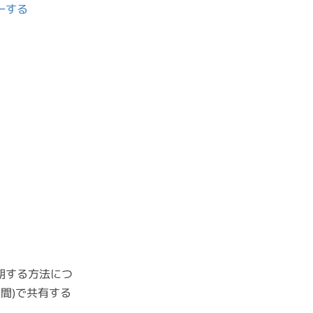
統一する
で同期する方法につ
S間)で共有する