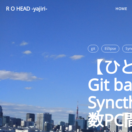
R O HEAD -yajiri-
HOME
git
Eclipse
Syn
【ひと
Git
Sync
数PC