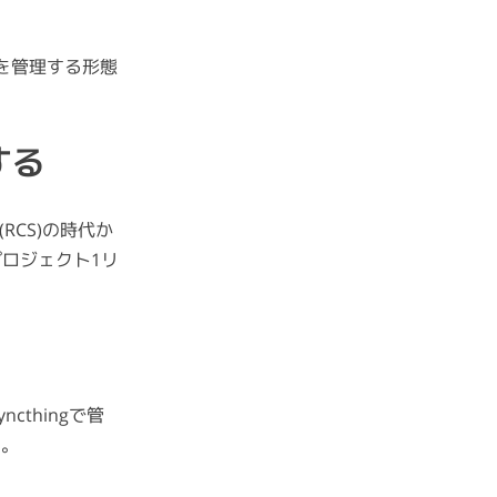
トを管理する形態
する
CS)の時代か
ロジェクト1リ
cthingで管
す。