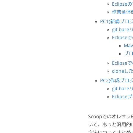
Eclip
作業全体
PC1(新規プロ
git ba
Eclip
Ma
プロ
Eclips
clone
PC2(作成プ
git ba
Eclips
Scoopでのオレオレ
いて、もっと汎用的にG
方法についてまとめ