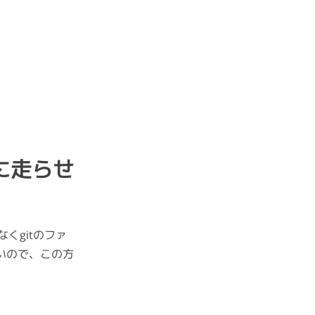
時に走らせ
くgitのファ
いので、この方