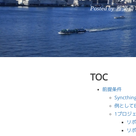
Posted by 雅楽斎 on
TOC
前提条件
Synct
例としてE
1プロジ
リポ
リ