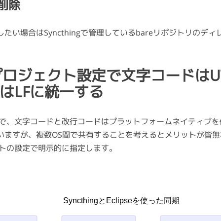
削除
たい場合はSyncthingで管理しているbareリポジトリのデ
eのプロジェクト設定で文字コードはUT
はLFに統一する
な仕様で、文字コードと改行コードはプラットフォームネイティブ
いますが、複数OS間で共有することを考えるとメリットが皆無
ジェクトの設定で明示的に指定します。
SyncthingとEclipseを使った同期