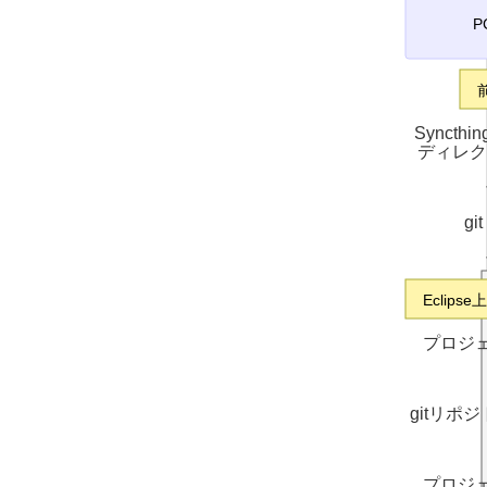
P
Syncth
ディレク
git
Eclips
プロジ
gitリポジ
プロジェ