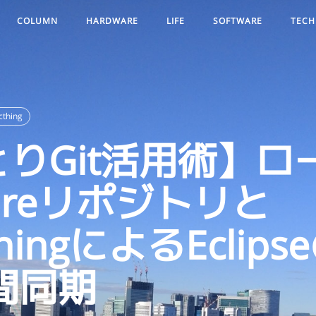
COLUMN
HARDWARE
LIFE
SOFTWARE
TECH
cthing
りGit活用術】ロ
 bareリポジトリと
thingによるEclip
間同期