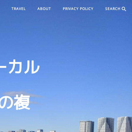
TRAVEL
ABOUT
PRIVACY POLICY
SEARCH
ーカル
seの複