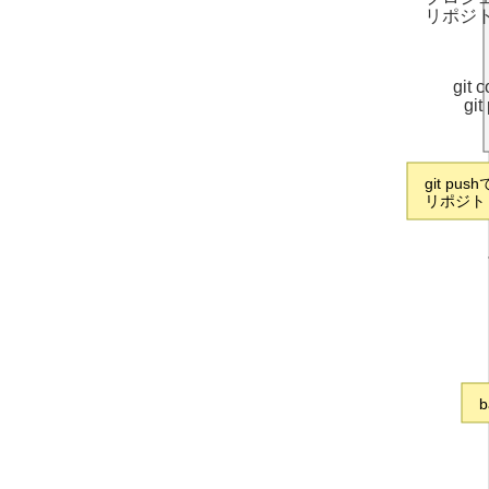
リポジ
git 
git
git push
リポジト