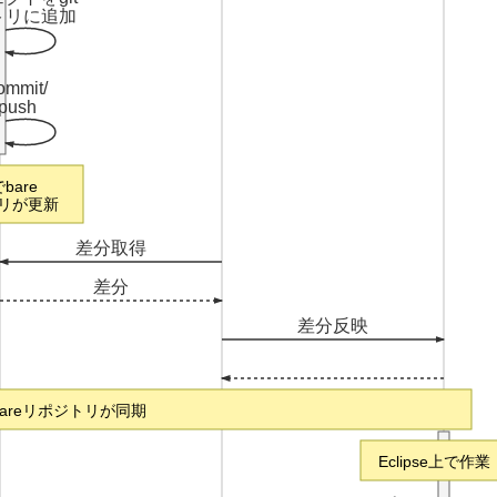
トリに追加
commit/
 push
でbare
リが更新
差分取得
差分
差分反映
bareリポジトリが同期
Eclipse上で作業