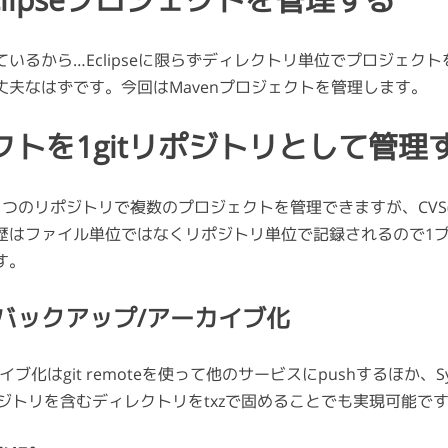
lipseプロジェクトを管理する
いるから…Eclipseに限らずディレクトリ単位でプロジェク
丈夫なはずです。今回はMavenプロジェクトを管理します。
クトを1gitリポジトリとして管理
つのリポジトリで複数のプロジェクトを管理できますが、CVS(R
歴はファイル単位ではなくリポジトリ単位で記録されるので1プ
す。
バックアップ/アーカイブ化
ブ化はgit remoteを使って他のサービスにpushするほか、Syn
ポジトリを含むディレクトリをtxzで固めることでも実現可能で