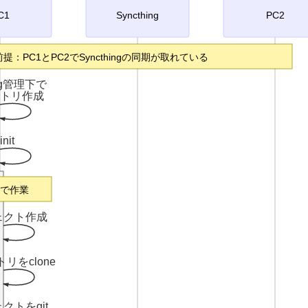
C1
Syncthing
PC2
前提：PC1とPC2でSyncthingの同期が取れている
ing管理下で
トリ作成
 init
e上で作業
ェクト作成
トリをclone
クトをgit