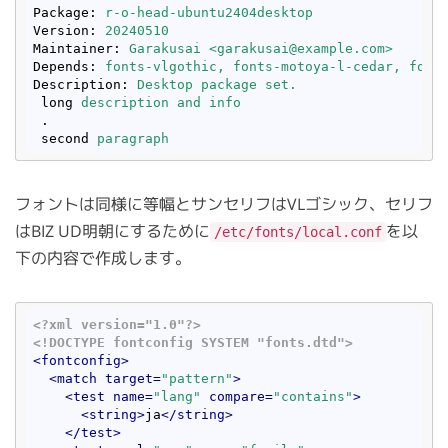
Package
: 
r-o-head-ubuntu2404desktop
Version
: 
20240510
Maintainer
: 
Garakusai <garakusai@example.com>
Depends
: 
fonts-vlgothic, fonts-motoya-l-cedar, font
Description
: 
Desktop package set. 
long
description and info
.
second
paragraph
フォントは同様に等幅とサンセリフはVLゴシック、セリフ
はBIZ UD明朝にするために
を以
/etc/fonts/local.conf
下の内容で作成します。
<?xml version="1.0"?>
<!DOCTYPE fontconfig SYSTEM "fonts.dtd">
<
fontconfig
>
<
match
target
=
"pattern"
>
<
test
name
=
"lang"
compare
=
"contains"
>
<
string
>
ja
</
string
>
</
test
>