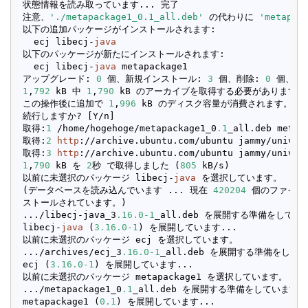
状態情報を読み取っています... 完了        

注意、
'./metapackage1_0.1_all.deb'
 の代わりに 
'metapac
以下の追加パッケージがインストールされます:

  ecj libecj-
java
以下のパッケージが新たにインストールされます:

  ecj libecj-
java
 metapackage1

アップグレード: 
0
 個、新規インストール: 
3
 個、削除: 
0
 個、保留
1
,
792
 kB 中 
1
,
790
 kB のアーカイブを取得する必要があります。

この操作後に追加で 
1
,
996
 kB のディスク容量が消費されます。

続行しますか? [Y/n] 

取得:
1
 /home/hogehoge/metapackage1_0
.1
_all.deb metap
取得:
2
http
://archive.ubuntu.com/ubuntu jammy/univer
取得:
3
http
://archive.ubuntu.com/ubuntu jammy/univer
1
,
790
 kB を 
2
秒 で取得しました (
805
 kB/s)

以前に未選択のパッケージ libecj-
java
 を選択しています。

(データベースを読み込んでいます ... 現在 
420204
 個のファイル
ストールされています。)

.../libecj-java_3
.16
.0
-1
_all.deb を展開する準備をしています
libecj-
java
 (
3.16
.0
-1
) を展開しています...

以前に未選択のパッケージ ecj を選択しています。

.../archives/ecj_3
.16
.0
-1
_all.deb を展開する準備をしていま
ecj (
3.16
.0
-1
) を展開しています...

以前に未選択のパッケージ metapackage1 を選択しています。

.../metapackage1_0
.1
_all.deb を展開する準備をしています ..
metapackage1 (
0.1
) を展開しています...
