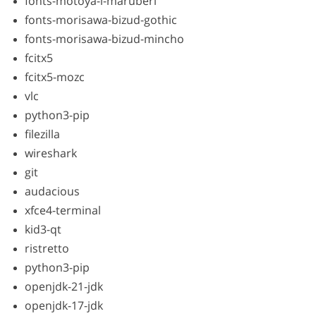
fonts-motoya-l-maruberi
fonts-morisawa-bizud-gothic
fonts-morisawa-bizud-mincho
fcitx5
fcitx5-mozc
vlc
python3-pip
filezilla
wireshark
git
audacious
xfce4-terminal
kid3-qt
ristretto
python3-pip
openjdk-21-jdk
openjdk-17-jdk