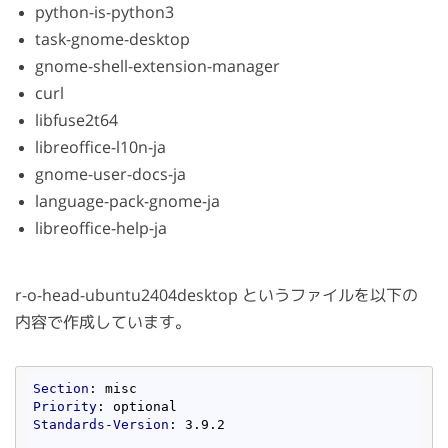
python-is-python3
task-gnome-desktop
gnome-shell-extension-manager
curl
libfuse2t64
libreoffice-l10n-ja
gnome-user-docs-ja
language-pack-gnome-ja
libreoffice-help-ja
r-o-head-ubuntu2404desktop というファイルを以下の
内容で作成しています。
Section
Priority
Standards-Version
: 3.9.2
