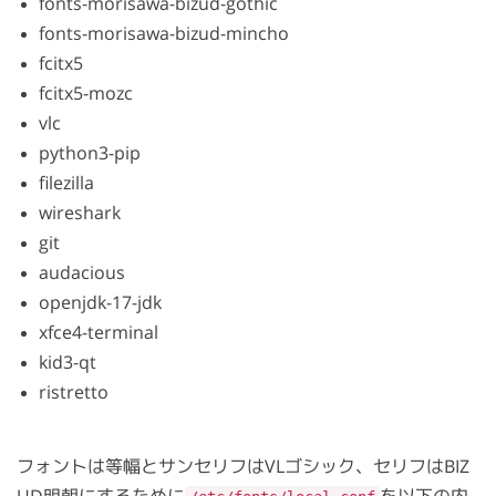
fonts-morisawa-bizud-gothic
fonts-morisawa-bizud-mincho
fcitx5
fcitx5-mozc
vlc
python3-pip
filezilla
wireshark
git
audacious
openjdk-17-jdk
xfce4-terminal
kid3-qt
ristretto
フォントは等幅とサンセリフはVLゴシック、セリフはBIZ