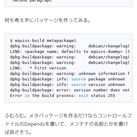
何も考えずにパッケージを作ってみる。
$ equivs-build metapackage1 

dpkg-buildpackage: warning:     debian/changelog(l1)
LINE: <package name; defaults to equivs-dummy> (1.0)
dpkg-buildpackage: warning:     debian/changelog(l2
dpkg-buildpackage: warning:     debian/changelog(l3
LINE:   * First version

dpkg-buildpackage: warning: unknown information fie
dpkg-buildpackage: info: 
source
 package unknown

dpkg-buildpackage: info: 
source
 version unknown

dpkg-buildpackage: error: version number does not st
Error 
in
 the build process: 
exit
ふむふむ。メタパッケージを作るだけならコントロールフ
ァイルのDependsを書いて、メンテナの名前とかを書け
ば良さそう。