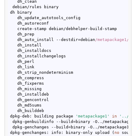
   dh_clean

 debian/rules binary

dh binary

   dh_update_autotools_config

   dh_autoreconf

   create-stamp debian/debhelper-build-stamp

   dh_prep

   dh_auto_install --destdir=debian
/metapackage1/
   dh_install

   dh_installdocs

   dh_installchangelogs

   dh_perl

   dh_link

   dh_strip_nondeterminism

   dh_compress

   dh_fixperms

   dh_missing

   dh_installdeb

   dh_gencontrol

   dh_md5sums

   dh_builddeb

dpkg-deb: building package 
'metapackage1'
in
'../me
 dpkg-genbuildinfo --build=binary -O../metapackage1
 dpkg-genchanges --build=binary -O../metapackage1_0
dpkg-genchanges: info: binary-only upload (
no
 source