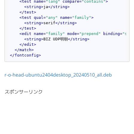
<
test
name
=
"lang"
compare
=
"contains"
>
<
string
>
ja
</
string
>
</
test
>
<
test
qual
=
"any"
name
=
"family"
>
<
string
>
serif
</
string
>
</
test
>
<
edit
name
=
"family"
mode
=
"prepend"
binding
=
"str
<
string
>
BIZ UDP明朝
</
string
>
</
edit
>
</
match
>
</
fontconfig
>
r-o-head-ubuntu2404desktop_20240510_all.deb
スポンサーリンク