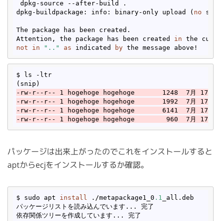
 dpkg-source --after-build .

dpkg-buildpackage: info: binary-only upload (
no
 sour
The package has been created.

Attention, the package has been created 
in
not
in
".."
as
 indicated 
by
$ ls -ltr

-rw-r--r-- 1 hogehoge hogehoge       1248  7月 17 10
-rw-r--r-- 1 hogehoge hogehoge       1992  7月 17 10
-rw-r--r-- 1 hogehoge hogehoge       6141  7月 17 10
-rw-r--r-- 1 hogehoge hogehoge        960  7月 17 10
パッケージは出来上がったのでこれをインストールすると
aptからecjをインストールするか確認。
$ sudo apt 
install
 ./metapackage1_0
.1
_all.deb 

パッケージリストを読み込んでいます... 完了

依存関係ツリーを作成しています... 完了        
