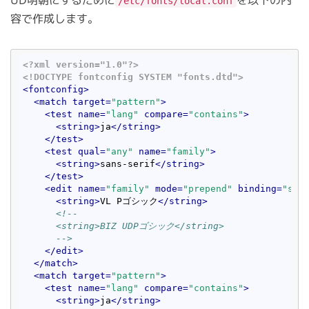
UD明朝にするために
を以下の内
/etc/fonts/local.conf
容で作成します。
<?xml version="1.0"?>
<!DOCTYPE fontconfig SYSTEM "fonts.dtd">
<
fontconfig
>
<
match
target
=
"pattern"
>
<
test
name
=
"lang"
compare
=
"contains"
>
<
string
>
ja
</
string
>
</
test
>
<
test
qual
=
"any"
name
=
"family"
>
<
string
>
sans-serif
</
string
>
</
test
>
<
edit
name
=
"family"
mode
=
"prepend"
binding
=
"str
<
string
>
VL Pゴシック
</
string
>
<!--

      <string>BIZ UDPゴシック</string>

      -->
</
edit
>
</
match
>
<
match
target
=
"pattern"
>
<
test
name
=
"lang"
compare
=
"contains"
>
<
string
>
ja
</
string
>