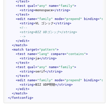
</
test
>
<
test
qual
=
"any"
name
=
"family"
>
<
string
>
monospace
</
string
>
</
test
>
<
edit
name
=
"family"
mode
=
"prepend"
binding
=
"str
<
string
>
VL ゴシック
</
string
>
<!--

      <string>BIZ UDゴシック</string>

      -->
</
edit
>
</
match
>
<
match
target
=
"pattern"
>
<
test
name
=
"lang"
compare
=
"contains"
>
<
string
>
ja
</
string
>
</
test
>
<
test
qual
=
"any"
name
=
"family"
>
<
string
>
serif
</
string
>
</
test
>
<
edit
name
=
"family"
mode
=
"prepend"
binding
=
"str
<
string
>
BIZ UDP明朝
</
string
>
</
edit
>
</
match
>
</
fontconfig
>