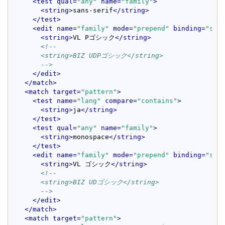
<
test
qual
=
"any"
name
=
"family"
>
<
string
>
sans-serif
</
string
>
</
test
>
<
edit
name
=
"family"
mode
=
"prepend"
binding
=
"str
<
string
>
VL Pゴシック
</
string
>
<!--

      <string>BIZ UDPゴシック</string>

      -->
</
edit
>
</
match
>
<
match
target
=
"pattern"
>
<
test
name
=
"lang"
compare
=
"contains"
>
<
string
>
ja
</
string
>
</
test
>
<
test
qual
=
"any"
name
=
"family"
>
<
string
>
monospace
</
string
>
</
test
>
<
edit
name
=
"family"
mode
=
"prepend"
binding
=
"str
<
string
>
VL ゴシック
</
string
>
<!--

      <string>BIZ UDゴシック</string>

      -->
</
edit
>
</
match
>
<
match
target
=
"pattern"
>