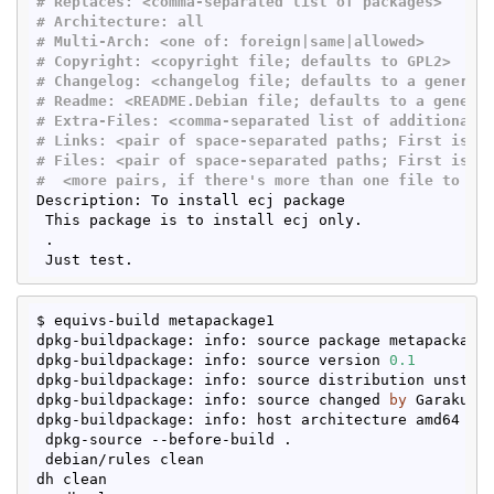
# Replaces: 
<comma-separated list of packages>
# Architecture: all
# Multi-Arch: 
<one of: foreign|same|allowed>
# Copyright: 
<copyright file; defaults to GPL2>
# Changelog: 
<changelog file; defaults to a generic
# Readme: 
<README.Debian file; defaults to a generi
# Extra-Files: 
<comma-separated list of additional 
# Links: 
<pair of space-separated paths; First is p
# Files: 
<pair of space-separated paths; First is f
#  
<more pairs, if there's more than one file to in
Description: To install ecj package

 This package is to install ecj only.

 .

$ equivs-build metapackage1 

dpkg-buildpackage: info: source package metapackage1
dpkg-buildpackage: info: source version 
0.1
dpkg-buildpackage: info: source distribution unstabl
dpkg-buildpackage: info: source changed 
by
 Garakusai
dpkg-buildpackage: info: host architecture amd64

 dpkg-source --before-build .

 debian/rules clean

dh clean
