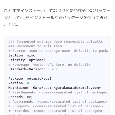
ひとまずインストールしてないけど使わなそうなパッケー
ジとしてecjをインストールするパッケージを作ってみる
ことに。
### Commented entries have reasonable defaults.
### Uncomment to edit them.
# Source: 
<source package name; defaults to package
Section: misc

# Homepage: 
<enter URL here; no default>
Standards-Version: 
3.9
.2
Package: metapackage1

Version: 
0.1
# Pre-Depends: 
<comma-separated list of packages>
# Recommends: 
<comma-separated list of packages>
# Suggests: 
<comma-separated list of packages>
# Provides: 
<comma-separated list of packages>