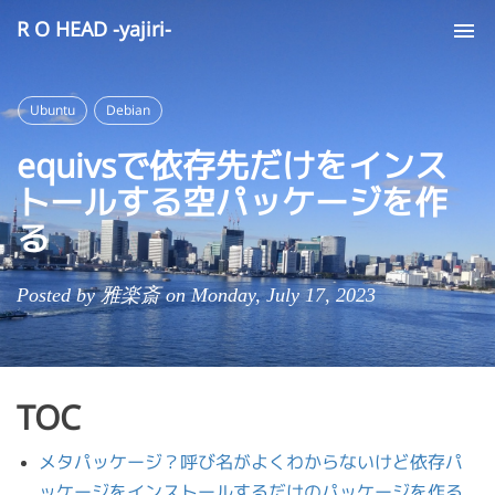
R O HEAD -yajiri-
Tog
nav
Ubuntu
Debian
equivsで依存先だけをインス
トールする空パッケージを作
る
Posted by 雅楽斎 on Monday, July 17, 2023
TOC
メタパッケージ？呼び名がよくわからないけど依存パ
ッケージをインストールするだけのパッケージを作る