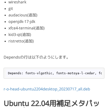
wireshark
git
audacious(追加)
openjdk-17-jdk
xfce4-terminal(追加)
kid3-qt(追加)
ristretto(追加)
Dependsの行は以下のようにします。
Depends: fonts-vlgothic, fonts-motoya
-l
-cedar, font
r-o-head-ubuntu2204desktop_20230717_all.deb
Ubuntu 22.04用補足メタパッ