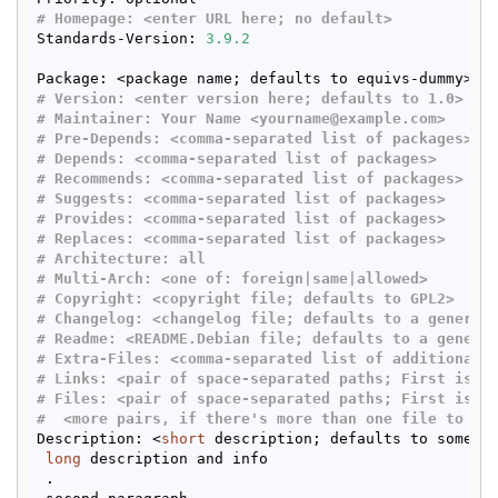
# Homepage: 
<enter URL here; no default>
Standards-Version: 
3.9
.2
# Version: 
<enter version here; defaults to 1.0>
# Maintainer: Your Name 
<yourname@example.com>
# Pre-Depends: 
<comma-separated list of packages>
# Depends: 
<comma-separated list of packages>
# Recommends: 
<comma-separated list of packages>
# Suggests: 
<comma-separated list of packages>
# Provides: 
<comma-separated list of packages>
# Replaces: 
<comma-separated list of packages>
# Architecture: all
# Multi-Arch: 
<one of: foreign|same|allowed>
# Copyright: 
<copyright file; defaults to GPL2>
# Changelog: 
<changelog file; defaults to a generic
# Readme: 
<README.Debian file; defaults to a generi
# Extra-Files: 
<comma-separated list of additional 
# Links: 
<pair of space-separated paths; First is p
# Files: 
<pair of space-separated paths; First is f
#  
<more pairs, if there's more than one file to in
Description: <
short
 description; defaults to some wi
long
 description and info

 .
