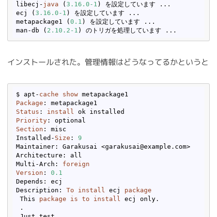
libecj-
java
 (
3.16
.0
-1
) を設定しています ...

ecj (
3.16
.0
-1
) を設定しています ...

metapackage1 (
0.1
) を設定しています ...

man-db (
2.10
.2
-1
インストールされた。管理情報はどうなってるかというと
$ apt-
cache
show
Package
Status
: 
install
Priority
Section
: misc

Installed-
Size
: 
9
Maintainer: Garakusai <garakusai@example.com>

Architecture: all

Multi-Arch: 
foreign
Version
: 
0.1
Depends: ecj

Description: 
To
install
 ecj 
package
 This 
package
is
to
install
 ecj only.

 .

 Just test.
