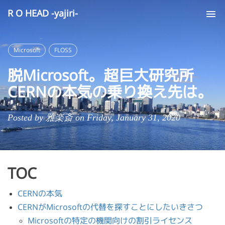
R O HEAD -yajiri-
Tog
nav
Microsoft
FLOSS
脱Microsoft。超巨大研究所
CERNの本気の乗り換え先は。
Posted by 雅楽斎 on Friday, January 31, 2020
TOC
CERNの本気
CERNがMicrosoftの代替を探すことにしたいきさつ
Microsoftの特定の機関向けの割引ライセンス