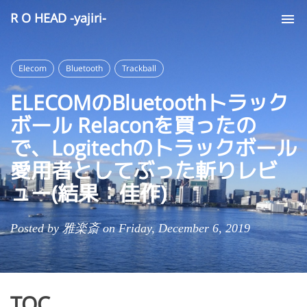
R O HEAD -yajiri-
Tog
nav
Elecom
Bluetooth
Trackball
ELECOMのBluetoothトラック
ボール Relaconを買ったの
で、Logitechのトラックボール
愛用者としてぶった斬りレビ
ュー(結果：佳作)
Posted by 雅楽斎 on Friday, December 6, 2019
TOC