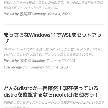
WSLインストール後にしたことの記録です。Fcitx5による日本語入力は
変換候補ウィンドウが表示されません)
Posted by 雅楽斎 Saturday, March 4, 2023
まっさらなWindows11でWSLをセットアッ
プ
素のWindows11でWSLを使い始めようとしたら思ったよりやらないと
いけないことがあったので。引っかかったところをまとめます。
Posted by 雅楽斎 Monday, February 20, 2023
Last Modified on Saturday, March 4, 2023
どんなdistroか一目瞭然！現在使っている
distroを確認するならneofetchを使おう！
現在使っているディストリビューションを確認するneofetchというコマ
ンドを紹介します