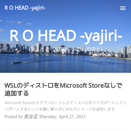
R O HEAD -yajiri-
Tog
nav
R O HEAD -yajiri-
痒いところに届く手でありたい
WSLのディストロをMicrosoft Storeなしで
追加する
Microsoft Storeからダウンロードしたディストロをエクスポートしてイ
ンポートするという手順に乗らずにWSLのイメージを追加します
Posted by 雅楽斎 Thursday, April 27, 2023