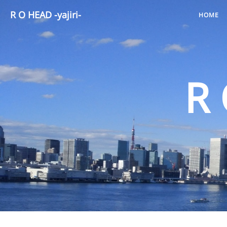
R O HEAD -yajiri-
HOME
R 