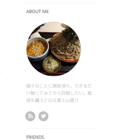
ABOUT ME
様々なことに興味津々。できるだ
け触ってみてから評価したい。襤
褸を纏えど心は富士山盛り
FRIENDS