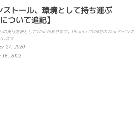
をインストール、環境として持ち運ぶ
明書について追記】
の実行方法としてWineがあります。Ubuntu 20.04でのWineのインス
明します
r 27, 2020
r 16, 2022