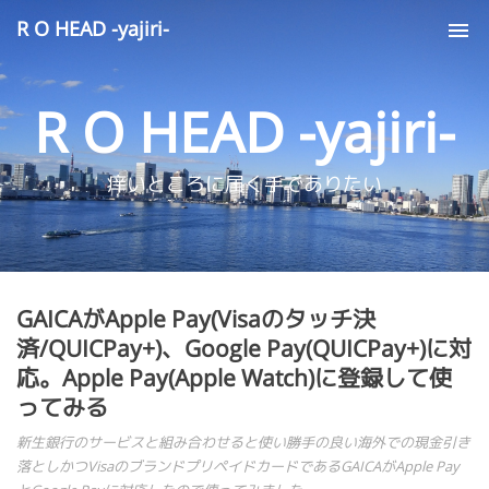
R O HEAD -yajiri-
Tog
nav
R O HEAD -yajiri-
痒いところに届く手でありたい
GAICAがApple Pay(Visaのタッチ決
済/QUICPay+)、Google Pay(QUICPay+)に対
応。Apple Pay(Apple Watch)に登録して使
ってみる
新生銀行のサービスと組み合わせると使い勝手の良い海外での現金引き
落としかつVisaのブランドプリペイドカードであるGAICAがApple Pay