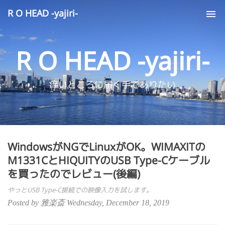
R O HEAD -yajiri-
Tog
nav
R O HEAD -yajiri-
痒いところに届く手でありたい
WindowsがNGでLinuxがOK。WIMAXITの
M1331CとHIQUITYのUSB Type-Cケーブル
を買ったのでレビュー(後編)
やっとUSB Type-C接続での映像入力を試します。
Posted by 雅楽斎 Wednesday, December 18, 2019