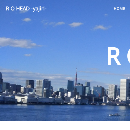
R O HEAD -yajiri-
HOME
R 