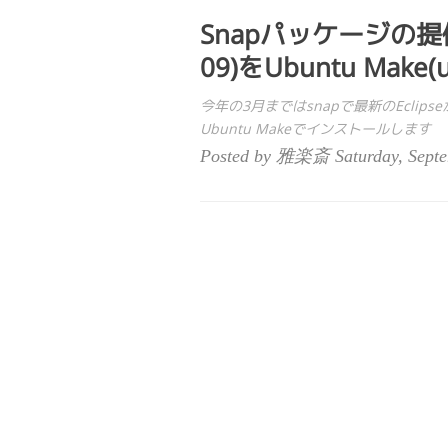
Snapパッケージの提供
09)をUbuntu Ma
今年の3月まではsnapで最新のEclip
Ubuntu Makeでインストールします
Posted by 雅楽斎 Saturday, Septe