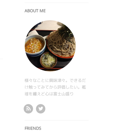
ABOUT ME
様々なことに興味津々。できるだ
け触ってみてから評価したい。襤
褸を纏えど心は富士山盛り
FRIENDS