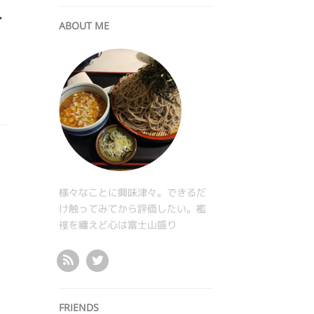
T
ABOUT ME
様々なことに興味津々。できるだ
け触ってみてから評価したい。襤
褸を纏えど心は富士山盛り
FRIENDS