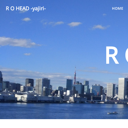
R O HEAD -yajiri-
HOME
R 