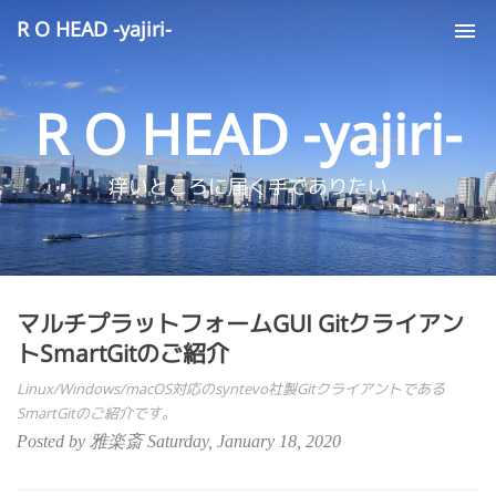
R O HEAD -yajiri-
Tog
nav
R O HEAD -yajiri-
痒いところに届く手でありたい
マルチプラットフォームGUI Gitクライアン
トSmartGitのご紹介
Linux/Windows/macOS対応のsyntevo社製Gitクライアントである
SmartGitのご紹介です。
Posted by 雅楽斎 Saturday, January 18, 2020