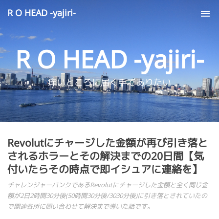
R O HEAD -yajiri-
Tog
nav
R O HEAD -yajiri-
痒いところに届く手でありたい
Revolutにチャージした金額が再び引き落と
されるホラーとその解決までの20日間【気
付いたらその時点で即イシュアに連絡を】
チャレンジャーバンクであるRevolutにチャージした金額と全く同じ金
額が2日2時間30分後(50時間30分後/3030分後)に引き落とされていたの
で関連各所に問い合わせて解決まで導いた話です。