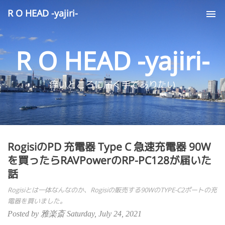
R O HEAD -yajiri-
Tog
nav
R O HEAD -yajiri-
痒いところに届く手でありたい
RogisiのPD 充電器 Type C 急速充電器 90W
を買ったらRAVPowerのRP-PC128が届いた
話
Rogisiとは一体なんなのか、Rogisiの販売する90WのTYPE-C2ポートの充
電器を買いました。
Posted by 雅楽斎 Saturday, July 24, 2021