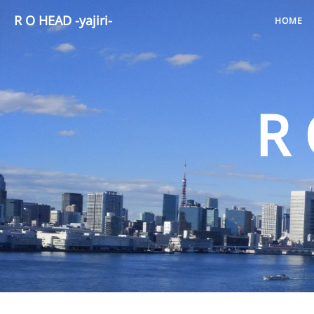
R O HEAD -yajiri-
HOME
R 