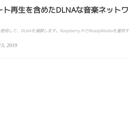
リモート再生を含めたDLNAな音楽ネットワ
を使用して、DLNAを満喫します。Raspberry PiでReadyMediaを運用す
13, 2019