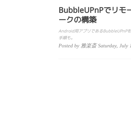
BubbleUPnPで
ークの構築
Android用アプリであるBubbleUPnP
手順も。
Posted by 雅楽斎 Saturday, July 