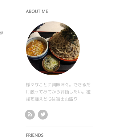
ABOUT ME
る
様々なことに興味津々。できるだ
け触ってみてから評価したい。襤
褸を纏えど心は富士山盛り
FRIENDS