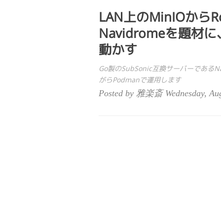
LAN上のMinIOか
Navidromeを題材に
動かす
Go製のSubSonic互換サーバーであるN
がらPodmanで運用します
Posted by 雅楽斎 Wednesday, Aug