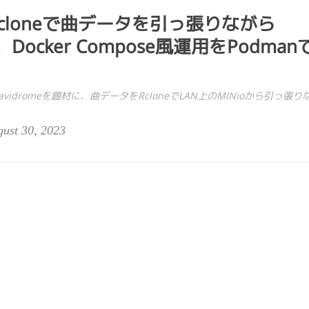
らRcloneで曲データを引っ張りながら
、Docker Compose風運用をPodman
avidromeを題材に、曲データをRcloneでLAN上のMINioから引っ張り
ust 30, 2023