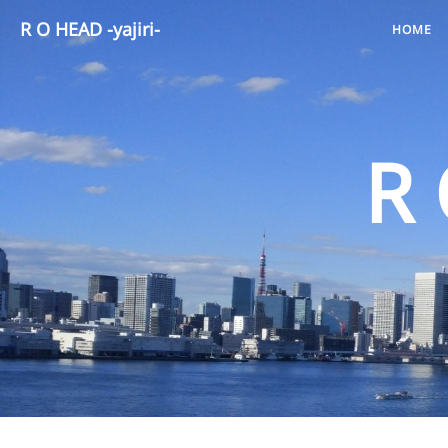
R O HEAD -yajiri-
HOME
R 