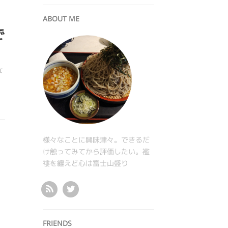
ABOUT ME
で
な
様々なことに興味津々。できるだ
け触ってみてから評価したい。襤
褸を纏えど心は富士山盛り
FRIENDS