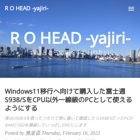
R O HEAD -yajiri-
Tog
nav
R O HEAD -yajiri-
痒いところに届く手でありたい
Windows11移行へ向けて購入した富士通
S938/SをCPU以外一線級のPCとして使える
ようにする
実はU938/Sを買ったつもりで家に着いて確認したらS938/SだったPCの
RAMとSSDを換装していっぱしのPCにします
Posted by 雅楽斎 Thursday, February 16, 2023