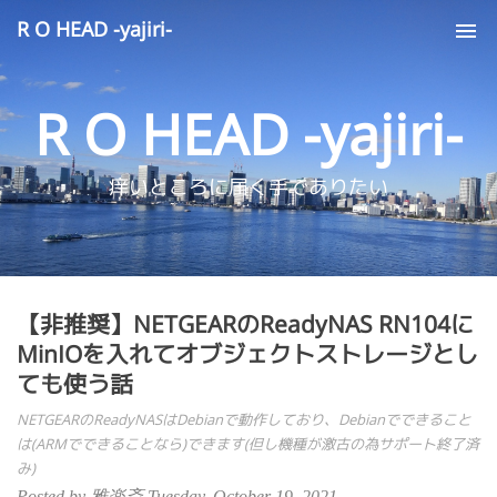
R O HEAD -yajiri-
Tog
nav
R O HEAD -yajiri-
痒いところに届く手でありたい
【非推奨】NETGEARのReadyNAS RN104に
MinIOを入れてオブジェクトストレージとし
ても使う話
NETGEARのReadyNASはDebianで動作しており、Debianでできること
は(ARMでできることなら)できます(但し機種が激古の為サポート終了済
み)
Posted by 雅楽斎 Tuesday, October 19, 2021