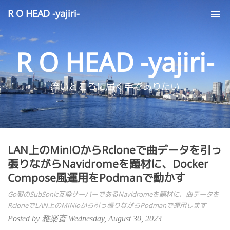
R O HEAD -yajiri-
Tog
nav
R O HEAD -yajiri-
痒いところに届く手でありたい
LAN上のMinIOからRcloneで曲データを引っ
張りながらNavidromeを題材に、Docker
Compose風運用をPodmanで動かす
Go製のSubSonic互換サーバーであるNavidromeを題材に、曲データを
RcloneでLAN上のMINioから引っ張りながらPodmanで運用します
Posted by 雅楽斎 Wednesday, August 30, 2023