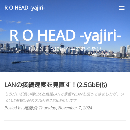
R O HEAD -yajiri-
Tog
nav
R O HEAD -yajiri-
痒いところに届く手でありたい
LANの接続速度を見直す！(2.5GbE化)
もうだいぶ長い間GbEと無線LANで家庭内LANを使ってきましたが、い
よいよ有線LANの大部分を2.5GbE化します
Posted by 雅楽斎 Thursday, November 7, 2024