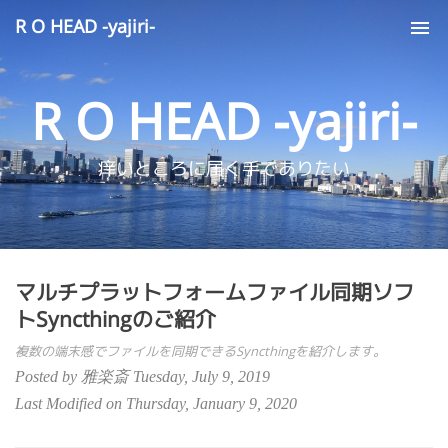
R O HEAD -yajiri-
Tog
nav
R O HEAD -yajiri-
痒いところに届く手でありたい
マルチプラットフォームファイル同期ソフ
トSyncthingのご紹介
複数の端末感でファイルを同期できるSyncthingを紹介します。
Posted by 雅楽斎 Tuesday, July 9, 2019
Last Modified on Thursday, January 9, 2020