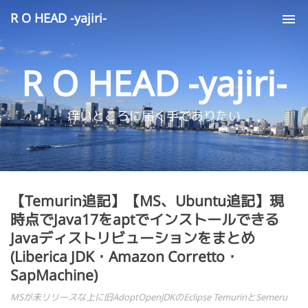
R O HEAD -yajiri-
Tog
nav
R O HEAD -yajiri-
痒いところに届く手でありたい
【Temurin追記】【MS、Ubuntu追記】現
時点でJava17をaptでインストールできる
Javaディストリビューションをまとめ
(Liberica JDK・Amazon Corretto・
SapMachine)
MSが未リリースな上に旧AdoptOpenJDKのEclipse TemurinとSemeru