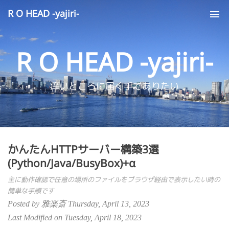
R O HEAD -yajiri-
Tog
nav
R O HEAD -yajiri-
痒いところに届く手でありたい
かんたんHTTPサーバー構築3選
(Python/Java/BusyBox)+α
主に動作確認で任意の場所のファイルをブラウザ経由で表示したい時の
簡単な手順です
Posted by 雅楽斎 Thursday, April 13, 2023
Last Modified on Tuesday, April 18, 2023