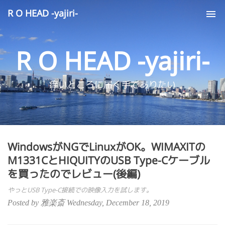
R O HEAD -yajiri-
Tog
nav
R O HEAD -yajiri-
痒いところに届く手でありたい
WindowsがNGでLinuxがOK。WIMAXITの
M1331CとHIQUITYのUSB Type-Cケーブル
を買ったのでレビュー(後編)
やっとUSB Type-C接続での映像入力を試します。
Posted by 雅楽斎 Wednesday, December 18, 2019