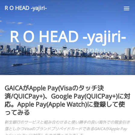
R O HEAD -yajiri-
Tog
nav
R O HEAD -yajiri-
痒いところに届く手でありたい
GAICAがApple Pay(Visaのタッチ決
済/QUICPay+)、Google Pay(QUICPay+)に対
応。Apple Pay(Apple Watch)に登録して使
ってみる
新生銀行のサービスと組み合わせると使い勝手の良い海外での現金引き
落としかつVisaのブランドプリペイドカードであるGAICAがApple Pay