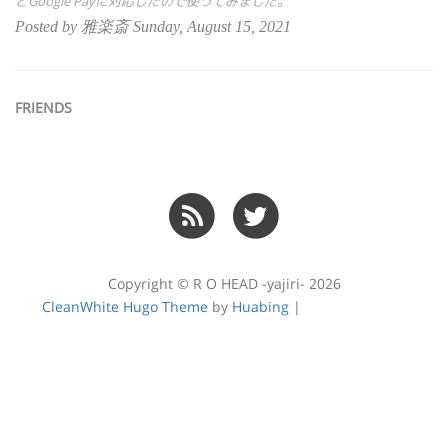
とGoogle Payに対応したので使ってみました。
Posted by 雅楽斎 Sunday, August 15, 2021
FRIENDS
Copyright © R O HEAD -yajiri- 2026
CleanWhite Hugo Theme
by
Huabing
|