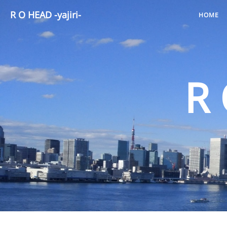
R O HEAD -yajiri-
HOME
R 