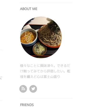
ま
ABOUT ME
様々なことに興味津々。できるだ
け触ってみてから評価したい。襤
褸を纏えど心は富士山盛り
に
FRIENDS