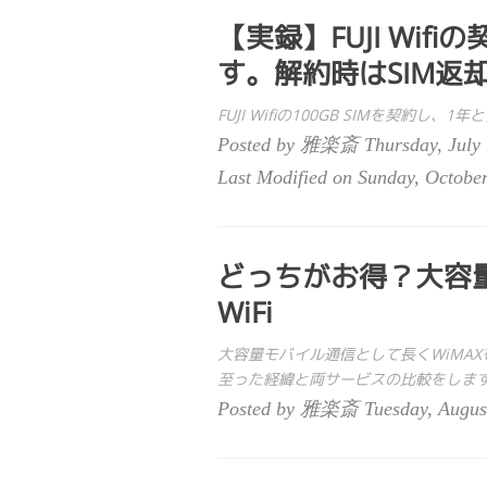
【実録】FUJI Wi
す。解約時はSIM返却
FUJI Wifiの100GB SIMを契
Posted by 雅楽斎 Thursday, July 
Last Modified on Sunday, Octobe
どっちがお得？大容量
WiFi
大容量モバイル通信として長くWiMAX
至った経緯と両サービスの比較をしま
Posted by 雅楽斎 Tuesday, August