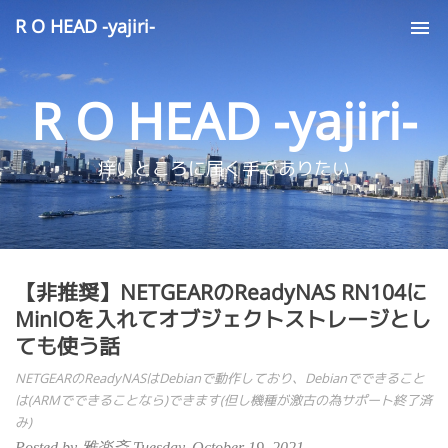
R O HEAD -yajiri-
Tog
nav
R O HEAD -yajiri-
痒いところに届く手でありたい
【非推奨】NETGEARのReadyNAS RN104に
MinIOを入れてオブジェクトストレージとし
ても使う話
NETGEARのReadyNASはDebianで動作しており、Debianでできること
は(ARMでできることなら)できます(但し機種が激古の為サポート終了済
み)
Posted by 雅楽斎 Tuesday, October 19, 2021