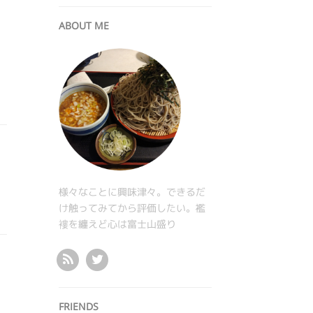
ABOUT ME
様々なことに興味津々。できるだ
け触ってみてから評価したい。襤
褸を纏えど心は富士山盛り
FRIENDS