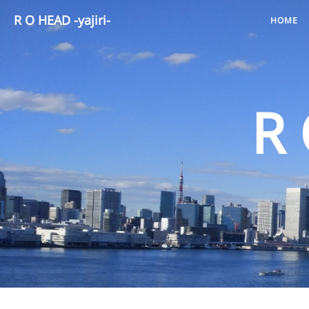
R O HEAD -yajiri-
HOME
R 