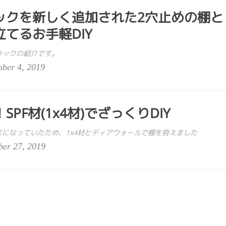
ックを新しく追加された2穴止めの棚と
てるお手軽DIY
ラックの紹介です。
er 4, 2019
PF材(1x4材)でざっくりDIY
になっていたため、1x4材とディアウォールで棚を拵えました
er 27, 2019