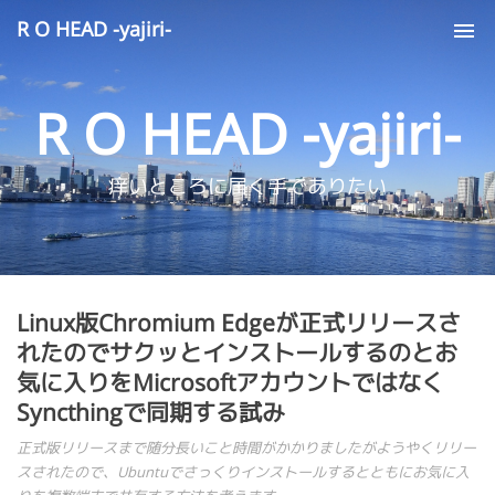
R O HEAD -yajiri-
Tog
nav
R O HEAD -yajiri-
痒いところに届く手でありたい
Linux版Chromium Edgeが正式リリースさ
れたのでサクッとインストールするのとお
気に入りをMicrosoftアカウントではなく
Syncthingで同期する試み
正式版リリースまで随分長いこと時間がかかりましたがようやくリリー
スされたので、Ubuntuでさっくりインストールするとともにお気に入