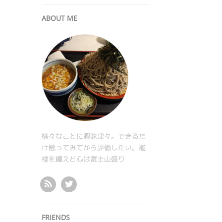
ABOUT ME
様々なことに興味津々。できるだ
け触ってみてから評価したい。襤
褸を纏えど心は富士山盛り
FRIENDS