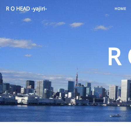
R O HEAD -yajiri-
HOME
R 