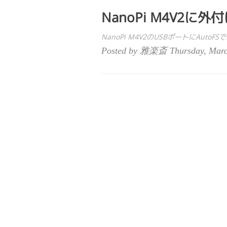
NanoPi M4V2に外
NanoPi M4V2のUSBポートにAutoF
Posted by 雅楽斎 Thursday, Marc