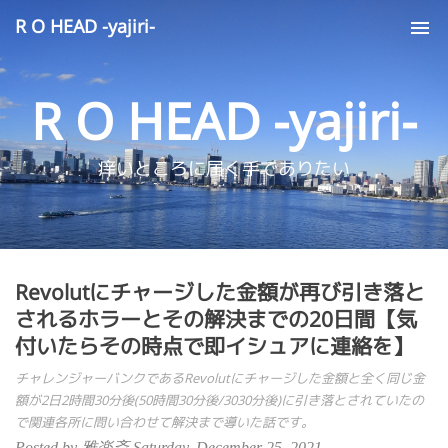
R O HEAD -yajiri-
Tog
nav
R O HEAD -yajiri-
痒いところに届く手でありたい
Revolutにチャージした金額が再び引き落と
されるホラーとその解決までの20日間【気
付いたらその時点で即イシュアに連絡を】
チャレンジャーバンクであるRevolutにチャージした金額と全く同じ金
額が2日2時間30分後(50時間30分後/3030分後)に引き落とされていたの
で関連各所に問い合わせて解決まで導いた話です。
Posted by 雅楽斎 Saturday, December 25, 2021