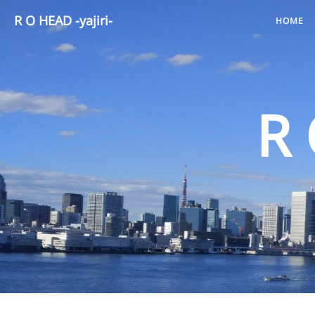
R O HEAD -yajiri-
HOME
R 