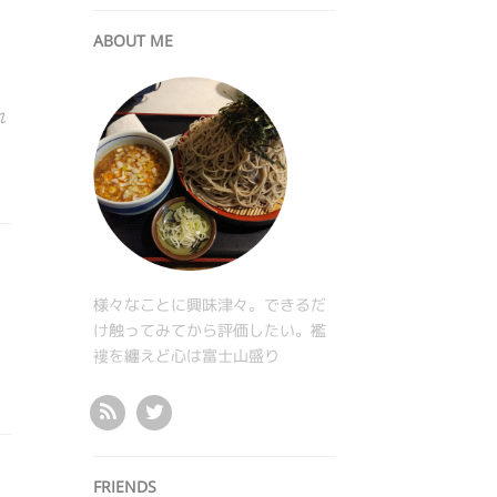
ABOUT ME
れ
様々なことに興味津々。できるだ
け触ってみてから評価したい。襤
褸を纏えど心は富士山盛り
FRIENDS