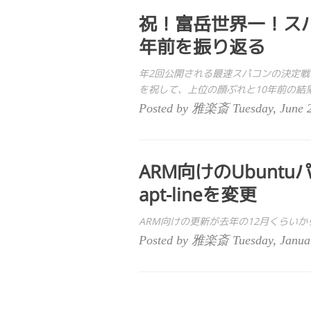
祝！富岳世界一！スパ
年前を振り返る
年2回公開される最速スパコンの決定戦で
を祝して、上位の顔ぶれと10年前の結
Posted by 雅楽斎 Tuesday, June 2
ARM向けのUbun
apt-lineを変更
ARM向けの更新が去年の12月くらいから
Posted by 雅楽斎 Tuesday, Januar