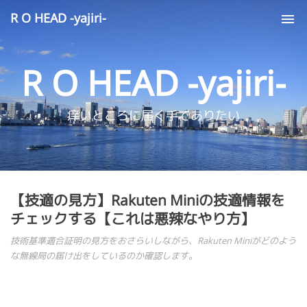
R O HEAD -yajiri-
Tog
nav
R O HEAD -yajiri-
痒いところに届く手でありたい
【技適の見方】Rakuten Miniの技適情報を
チェックする【これは悪辣なやり方】
技術基準適合証明の見方をおさらいしながら、Rakuten Miniがどのよう
な無線局の届け出をしているのか確認します。