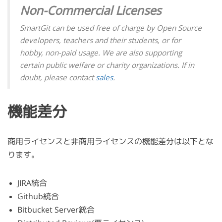
Non-Commercial Licenses
SmartGit can be used free of charge by Open Source
developers, teachers and their students, or for
hobby, non-paid usage. We are also supporting
certain public welfare or charity organizations. If in
doubt, please contact
sales
.
機能差分
商用ライセンスと非商用ライセンスの機能差分は以下とな
ります。
JIRA統合
Github統合
Bitbucket Server統合