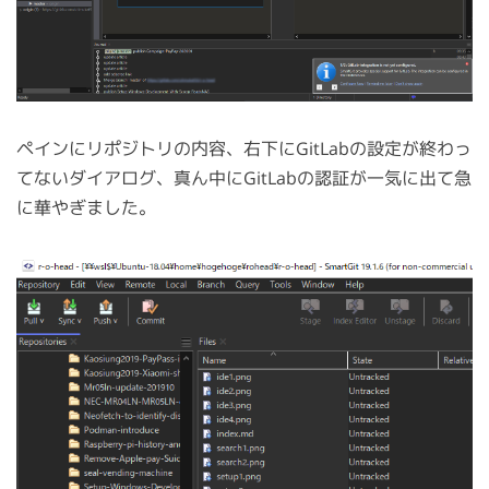
ペインにリポジトリの内容、右下にGitLabの設定が終わっ
てないダイアログ、真ん中にGitLabの認証が一気に出て急
に華やぎました。