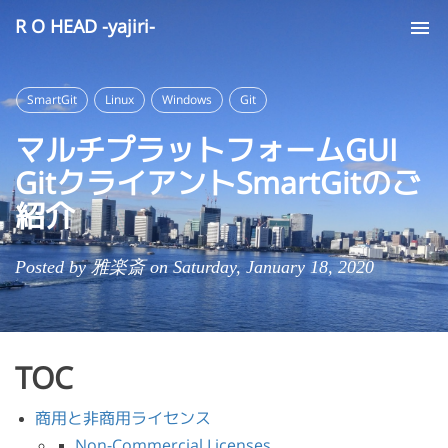
R O HEAD -yajiri-
Tog
nav
SmartGit
Linux
Windows
Git
マルチプラットフォームGUI
GitクライアントSmartGitのご
紹介
Posted by 雅楽斎 on Saturday, January 18, 2020
TOC
商用と非商用ライセンス
Non-Commercial Licenses