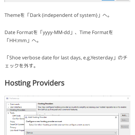
Themeを「Dark (independent of system}」へ。
Date Formatを「yyyy-MM-dd」、Time Formatを
「HH:mm」へ。
「Shoe verbose date for last days, e.g,Yesterday」のチ
ェックを外す。
Hosting Providers