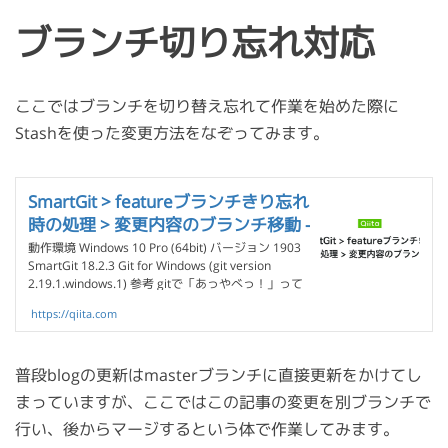
ブランチ切り忘れ対応
ここではブランチを切り替え忘れて作業を始めた際に
Stashを使った変更方法をなぞってみます。
SmartGit > featureブランチきり忘れ
時の処理 > 変更内容のブランチ移動 -
Qiita
動作環境 Windows 10 Pro (64bit) バージョン 1903
SmartGit 18.2.3 Git for Windows (git version
2.19.1.windows.1) 参考 gitで「あっやべっ！」って
ときに使うコマンド[随...
https://qiita.com
普段blogの更新はmasterブランチに直接更新をかけてし
まっていますが、ここではこの記事の変更を別ブランチで
行い、後からマージするという体で作業してみます。