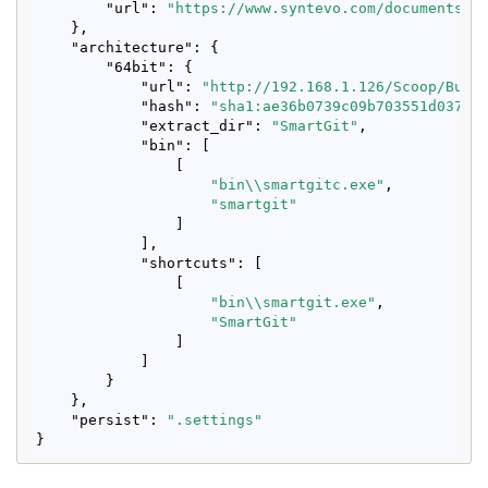
"url"
: 
"https://www.syntevo.com/documents/s
    },

"architecture"
: {

"64bit"
: {

"url"
: 
"http://192.168.1.126/Scoop/Buck
"hash"
: 
"sha1:ae36b0739c09b703551d03725
"extract_dir"
: 
"SmartGit"
,

"bin"
: [

                [

"bin\\smartgitc.exe"
,

"smartgit"
                ]

            ],

"shortcuts"
: [

                [

"bin\\smartgit.exe"
,

"SmartGit"
                ]

            ]

        }

    },

"persist"
: 
".settings"