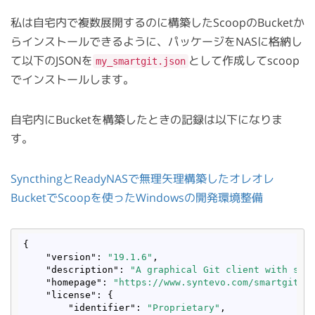
私は自宅内で複数展開するのに構築したScoopのBucketか
らインストールできるように、パッケージをNASに格納し
て以下のJSONを
として作成してscoop
my_smartgit.json
でインストールします。
自宅内にBucketを構築したときの記録は以下になりま
す。
SyncthingとReadyNASで無理矢理構築したオレオレ
BucketでScoopを使ったWindowsの開発環境整備
{

"version"
: 
"19.1.6"
,

"description"
: 
"A graphical Git client with sup
"homepage"
: 
"https://www.syntevo.com/smartgit/"
,
"license"
: {

"identifier"
: 
"Proprietary"
,
