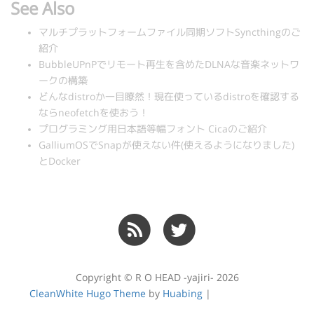
See Also
マルチプラットフォームファイル同期ソフトSyncthingのご
紹介
BubbleUPnPでリモート再生を含めたDLNAな音楽ネットワ
ークの構築
どんなdistroか一目瞭然！現在使っているdistroを確認する
ならneofetchを使おう！
プログラミング用日本語等幅フォント Cicaのご紹介
GalliumOSでSnapが使えない件(使えるようになりました)
とDocker
Copyright © R O HEAD -yajiri- 2026
CleanWhite Hugo Theme
by
Huabing
|