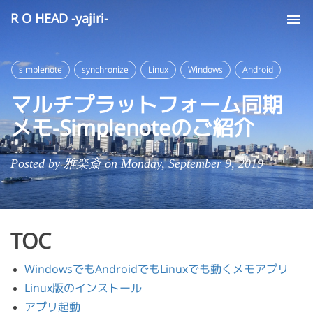
R O HEAD -yajiri-
Tog
nav
simplenote
synchronize
Linux
Windows
Android
マルチプラットフォーム同期
メモ-Simplenoteのご紹介
Posted by 雅楽斎 on Monday, September 9, 2019
TOC
WindowsでもAndroidでもLinuxでも動くメモアプリ
Linux版のインストール
アプリ起動