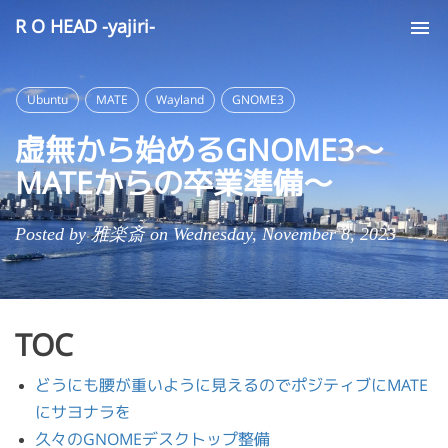
R O HEAD -yajiri-
Tog
nav
Ubuntu
MATE
Wayland
GNOME3
虚無から始めるGNOME3〜
MATEからの卒業準備〜
Posted by 雅楽斎 on Wednesday, November 8, 2023
TOC
どうにも腰が重いように見えるのでポジティブにMATE
にサヨナラを
久々のGNOMEデスクトップ整備