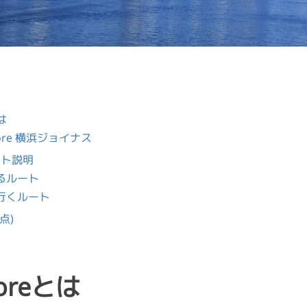
とは
Store 横浜ジョイナス
ート説明
るルート
行くルート
点)
toreとは