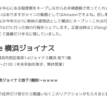
を中心にある程度質をキープしながらお手頃価格で売ってくれるA
いはありますがメインの販路としてはAmazonですよね。但し
なか今年の3/1に単体の直営店として横浜にオープン！これは
3/27に行った時の行程をシェアします。正直当時はこのblo
くて画像だけ手元に残していました。
tore 横浜ジョイナス
横浜市西区南幸1-4ジョイナス横浜 地下1階
00～21:00（年末年始を除き、無休営業）
鉄ジョイナス地下1階奴～ｗｗｗｗ
の住所だけ見せたら間違いなくこのリアクションがもらえると