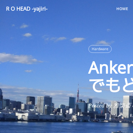
R O HEAD -yajiri-
HOME
Hardware
Ank
でも
Posted by 雅楽斎 on