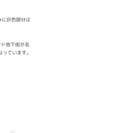
みに灰色部分は
ンド地下街が名
なっています。