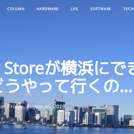
COLUMN
HARDWARE
LIFE
SOFTWARE
TECH
er Storeが横浜に
どうやって行くの…
 Friday, August 16, 2019