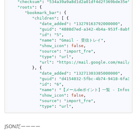
"checksum"
: 
"534a39a9a8d1d2a01df4d2f369bde35e"
,

"roots"
: {

"bookmark_bar"
: {

"children"
: [ {

"date_added"
: 
"13279163792000000"
,

"guid"
: 
"4888d7ed-a342-4b4a-953f-8abffd
"id"
: 
"5"
,

"name"
: 
"Gmail - 受信トレイ"
,

"show_icon"
: 
false
,

"source"
: 
"import_fre"
,

"type"
: 
"url"
,

"url"
: 
"https://mail.google.com/mail/?u
         }, {

"date_added"
: 
"13271303385000000"
,

"guid"
: 
"d4154032-5fbc-4b74-9418-6fa3f6
"id"
: 
"6"
,

"name"
: 
"【メールdeポイント】一覧 - Infosee
"show_icon"
: 
false
,

"source"
: 
"import_fre"
,

"type"
: 
"url"
JSONだーーーー