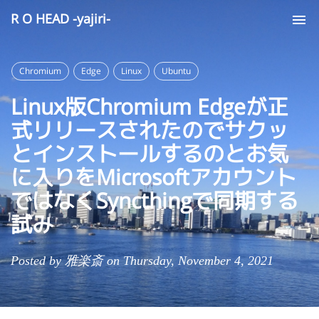
R O HEAD -yajiri-
Tog
nav
Chromium
Edge
Linux
Ubuntu
Linux版Chromium Edgeが正
式リリースされたのでサクッ
とインストールするのとお気
に入りをMicrosoftアカウント
ではなくSyncthingで同期する
試み
Posted by 雅楽斎 on Thursday, November 4, 2021