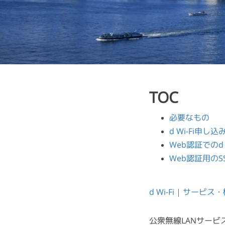
TOC
必要なもの
d Wi-Fi申し
Web認証でのd
Web認証用のSS
d Wi-Fi | サービス
公衆無線LANサービ