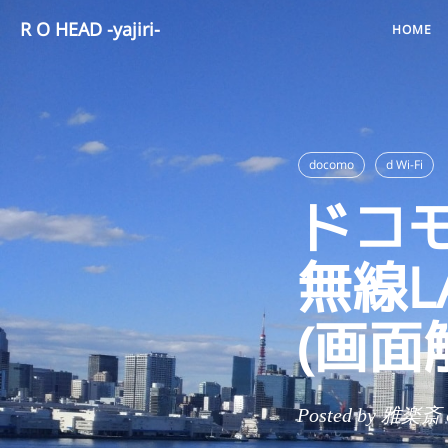
R O HEAD -yajiri-
HOME
docomo
d Wi-Fi
ドコ
無線L
(画面
Posted by 雅楽斎 on