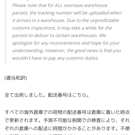
Please note that for ALL overseas warehouse
parcels, the tracking number will be uploaded when
it arrives in a warehouse. Due to the unpredictable
customs inspections, it may take a while for the
parcels to deliver to certain warehouses. We
apologize for any inconvenience and hope for your
understanding. However, the good news is that you
wouldn’t have to pay any customs duties.
(適当和訳)
全て出荷しました。配送番号はこちら。
すべての海外倉庫での荷物の配送番号は倉庫に着いた時点
で更新されます。予測不可能な税関での検査により、それ
ぞれの倉庫への配送に時間がかかることがあります。不便