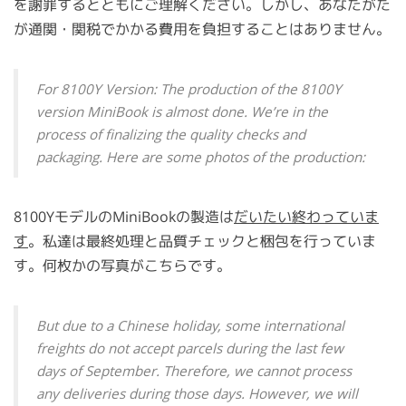
を謝罪するとともにご理解ください。しかし、あなたがた
が通関・関税でかかる費用を負担することはありません。
For 8100Y Version: The production of the 8100Y
version MiniBook is almost done. We’re in the
process of finalizing the quality checks and
packaging. Here are some photos of the production:
8100YモデルのMiniBookの製造は
だいたい終わっていま
す
。私達は最終処理と品質チェックと梱包を行っていま
す。何枚かの写真がこちらです。
But due to a Chinese holiday, some international
freights do not accept parcels during the last few
days of September. Therefore, we cannot process
any deliveries during those days. However, we will