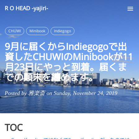
R O HEAD -yajiri-
Tog
nav
CHUWI
Minibook
Indiegogo
9月に届くからIndiegogoで出
資したCHUWIのMinibookが11
月23日にやっと到着。届くま
での顛末を纏めます。
Posted by 雅楽斎 on Sunday, November 24, 2019
TOC