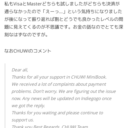
私もVisaとMasterどちらも試しましたがどちらも決済が
通らなかったので「えーっ…」という気持ちになりました
が後になって振り返れば割とどうでも良かったレベルの問
題に見えてくるのが不思議です。お金の話なのでとても深
刻なはずなのですが。
なおCHUWIのコメント
Dear all,
Thanks for all your support in CHUWI MiniBook.
We received a lot of complaints about payment
problems. Don’t worry. We are figuring out the issue
now. Any news will be updated on Indiegogo once
we got the reply.
Thanks for you waiting and please continue to
support us.
Thank you Best Regards, CHUWI Team