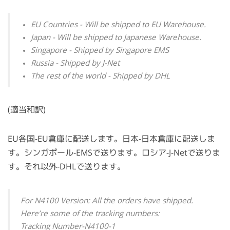
EU Countries - Will be shipped to EU Warehouse.
Japan - Will be shipped to Japanese Warehouse.
Singapore - Shipped by Singapore EMS
Russia - Shipped by J-Net
The rest of the world - Shipped by DHL
(適当和訳)
EU各国-EU倉庫に配送します。日本-日本倉庫に配送しま
す。シンガポール-EMSで送ります。ロシア-J-Netで送りま
す。それ以外-DHLで送ります。
For N4100 Version: All the orders have shipped.
Here’re some of the tracking numbers:
Tracking Number-N4100-1