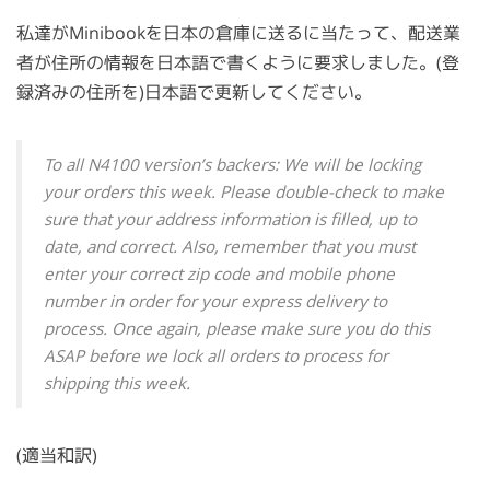
私達がMinibookを日本の倉庫に送るに当たって、配送業
者が住所の情報を日本語で書くように要求しました。(登
録済みの住所を)日本語で更新してください。
To all N4100 version’s backers: We will be locking
your orders this week. Please double-check to make
sure that your address information is filled, up to
date, and correct. Also, remember that you must
enter your correct zip code and mobile phone
number in order for your express delivery to
process. Once again, please make sure you do this
ASAP before we lock all orders to process for
shipping this week.
(適当和訳)