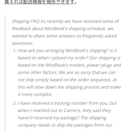
貰えれば配送情報を報告できます
。
Shipping FAQ As recently we have received some of
feedback about MiniBook’s shipping schedule, we
wanted to share some answers to frequently asked
questions:
How are you arranging MiniBook’s shipping? Is it
based on when I placed my order? Our shipping is
based on the MiniBook’s models, power plugs and
some other factors. We are so sorry that we can
not ship simply based on the order sequence, as
this will slow down the shipping process and make
it more complex.
I have received a tracking number from you, but
when I reached out to Carriers, they said they
haven’t received my package? The shipping
company needs to ship the packages from our