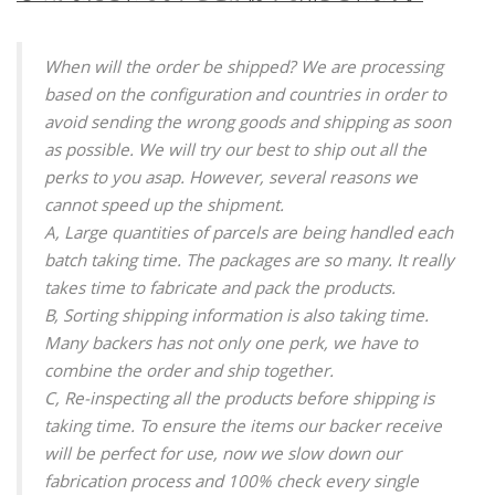
When will the order be shipped? We are processing
based on the configuration and countries in order to
avoid sending the wrong goods and shipping as soon
as possible. We will try our best to ship out all the
perks to you asap. However, several reasons we
cannot speed up the shipment.
A, Large quantities of parcels are being handled each
batch taking time. The packages are so many. It really
takes time to fabricate and pack the products.
B, Sorting shipping information is also taking time.
Many backers has not only one perk, we have to
combine the order and ship together.
C, Re-inspecting all the products before shipping is
taking time. To ensure the items our backer receive
will be perfect for use, now we slow down our
fabrication process and 100% check every single