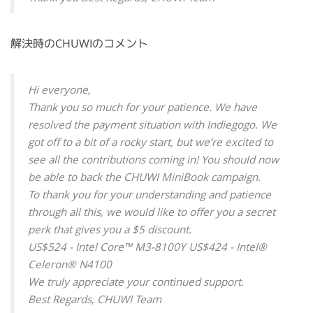
解決時のCHUWIのコメント
Hi everyone,
Thank you so much for your patience. We have
resolved the payment situation with Indiegogo. We
got off to a bit of a rocky start, but we’re excited to
see all the contributions coming in! You should now
be able to back the CHUWI MiniBook campaign.
To thank you for your understanding and patience
through all this, we would like to offer you a secret
perk that gives you a $5 discount.
US$524 - Intel Core™ M3-8100Y US$424 - Intel®
Celeron® N4100
We truly appreciate your continued support.
Best Regards, CHUWI Team