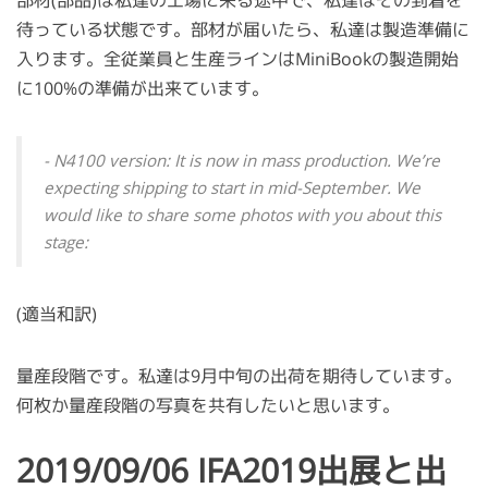
部材(部品)は私達の工場に来る途中で、私達はその到着を
待っている状態です。部材が届いたら、私達は製造準備に
入ります。全従業員と生産ラインはMiniBookの製造開始
に100%の準備が出来ています。
- N4100 version: It is now in mass production. We’re
expecting shipping to start in mid-September. We
would like to share some photos with you about this
stage:
(適当和訳)
量産段階です。私達は9月中旬の出荷を期待しています。
何枚か量産段階の写真を共有したいと思います。
2019/09/06 IFA2019出展と出