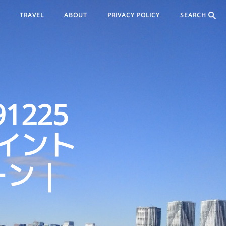
TRAVEL
ABOUT
PRIVACY POLICY
SEARCH
1225
イント
ン |