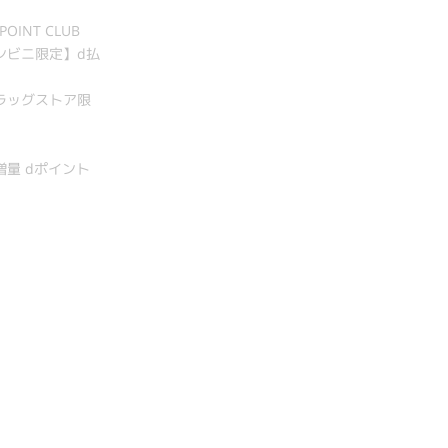
INT CLUB
コンビニ限定】d払
ドラッグストア限
増量 dポイント