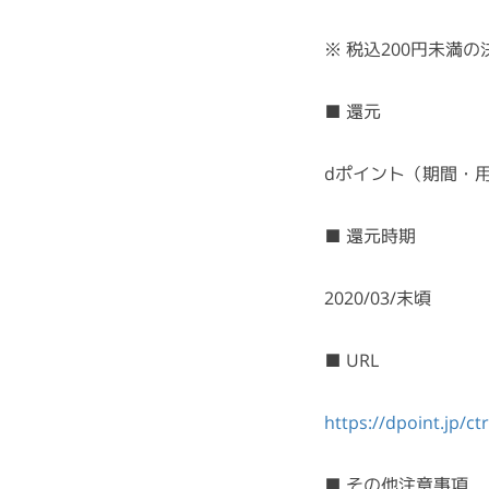
※ 税込200円未満
■ 還元
dポイント（期間・用途
■ 還元時期
2020/03/末頃
■ URL
https://dpoint.jp/c
■ その他注意事項