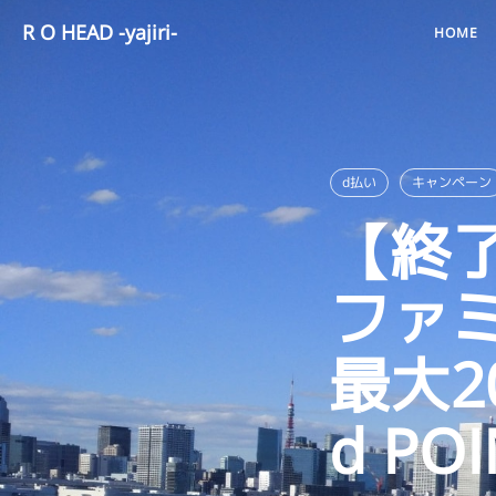
R O HEAD -yajiri-
HOME
d払い
キャンペーン
【終了】
ファ
最大2
d PO