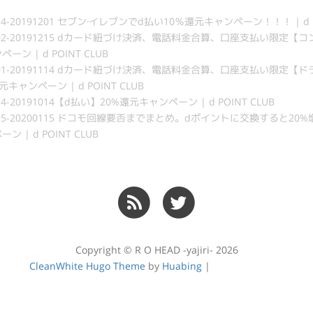
14-20191201 セブン‐イレブンでd払い10％還元キャンペーン！！！ | d PO
202-20191215 dカード紐づけ決済、電話料金合算、口座支払い限定【
ン | d POINT CLUB
101-20191114 dカード紐づけ決済、電話料金合算、口座支払い限定【
キャンペーン | d POINT CLUB
4-20191014【d払い】20%還元キャンペーン | d POINT CLUB
115-20200115 ドコモ回線要否までまとめ。dポイントに交換すると20%
 | d POINT CLUB
Copyright © R O HEAD -yajiri- 2026
CleanWhite Hugo Theme
by
Huabing
|