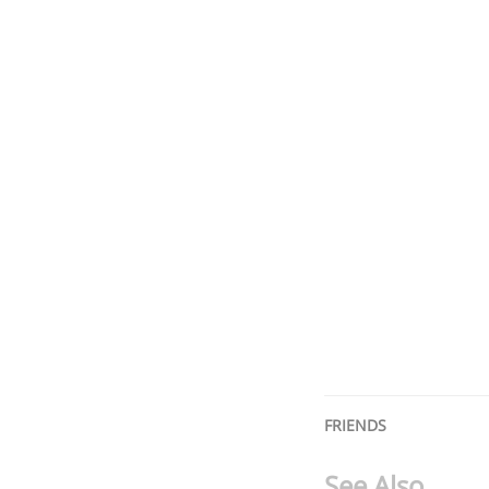
FRIENDS
See Also