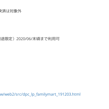
の決済は対象外
限定）2020/06/末頃まで利用可
trw/web2/src/dpc_lp_familymart_191203.html